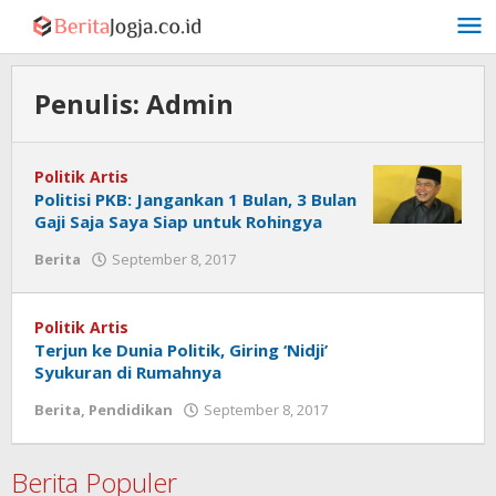
Lewati
ke
konten
Penulis:
Admin
Politik Artis
Politisi PKB: Jangankan 1 Bulan, 3 Bulan
Gaji Saja Saya Siap untuk Rohingya
oleh
Berita
September 8, 2017
Admin
Politik Artis
Terjun ke Dunia Politik, Giring ‘Nidji’
Syukuran di Rumahnya
oleh
Berita
,
Pendidikan
September 8, 2017
Admin
Berita Populer