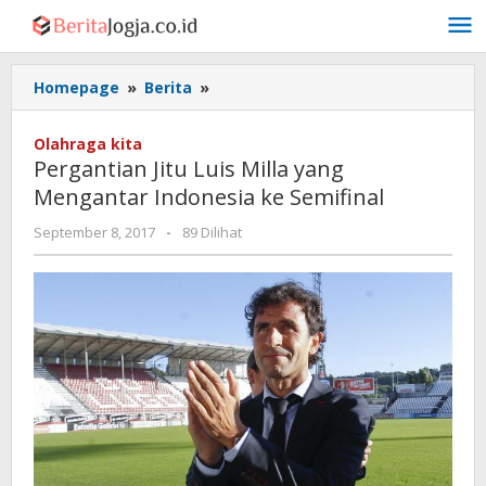
Lewati
ke
konten
Pergantian
Homepage
»
Berita
»
Jitu
Luis
Olahraga kita
Milla
Pergantian Jitu Luis Milla yang
yang
Mengantar Indonesia ke Semifinal
Mengantar
Indonesia
oleh
September 8, 2017
-
89 Dilihat
ke
Admin
Semifinal