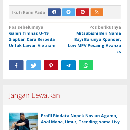
Ikuti Kami Pada
Navigasi
Pos sebelumnya
Pos berikutnya
Galeri Timnas U-19
Mitsubishi Beri Nama
pos
Siapkan Cara Berbeda
Bayi Barunya Xpander,
Untuk Lawan Vietnam
Low MPV Pesaing Avanza
cs
Jangan Lewatkan
Profil Biodata Nopek Novian Agama,
Asal Mana, Umur, Trending sama Livy