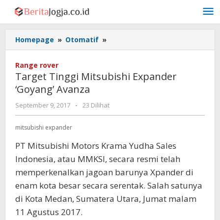
Lewati
ke
konten
Target
Homepage
»
Otomatif
»
Tinggi
Mitsubishi
Range rover
Expander
Target Tinggi Mitsubishi Expander
'Goyang'
‘Goyang’ Avanza
Avanza
oleh
September 9, 2017
-
23 Dilihat
Admin
mitsubishi expander
PT Mitsubishi Motors Krama Yudha Sales
Indonesia, atau MMKSI, secara resmi telah
memperkenalkan jagoan barunya Xpander di
enam kota besar secara serentak. Salah satunya
di Kota Medan, Sumatera Utara, Jumat malam
11 Agustus 2017.