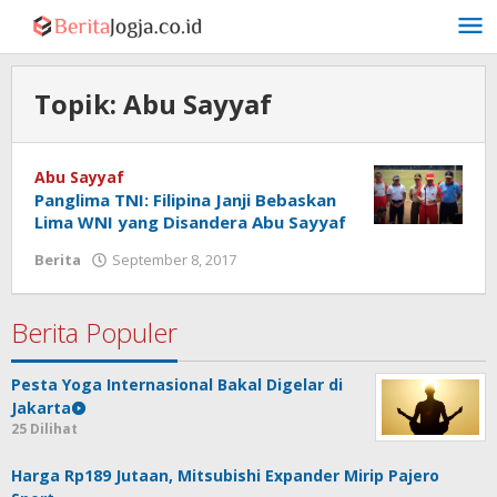
Lewati
ke
konten
Topik:
Abu Sayyaf
Abu Sayyaf
Panglima TNI: Filipina Janji Bebaskan
Lima WNI yang Disandera Abu Sayyaf
oleh
Berita
September 8, 2017
Admin
Berita Populer
Pesta Yoga Internasional Bakal Digelar di
Jakarta
25 Dilihat
Harga Rp189 Jutaan, Mitsubishi Expander Mirip Pajero