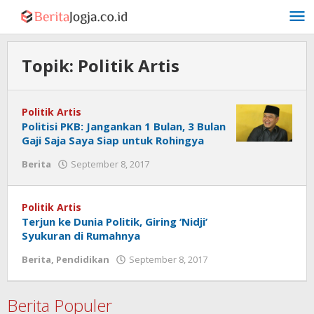
Lewati
ke
konten
Topik:
Politik Artis
Politik Artis
Politisi PKB: Jangankan 1 Bulan, 3 Bulan
Gaji Saja Saya Siap untuk Rohingya
oleh
Berita
September 8, 2017
Admin
Politik Artis
Terjun ke Dunia Politik, Giring ‘Nidji’
Syukuran di Rumahnya
oleh
Berita
,
Pendidikan
September 8, 2017
Admin
Berita Populer