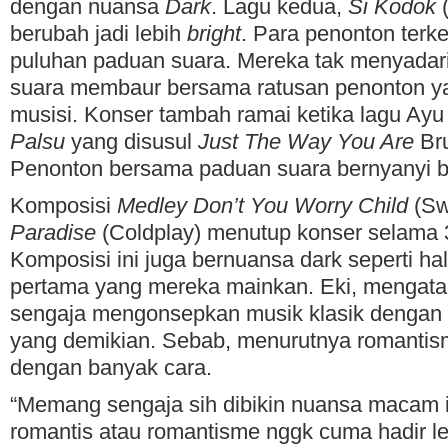
dengan nuansa
Dark
. Lagu kedua,
Si Kodok
(
berubah jadi lebih
bright
. Para penonton terk
puluhan paduan suara. Mereka tak menyadar
suara membaur bersama ratusan penonton ya
musisi. Konser tambah ramai ketika lagu Ayu
Palsu
yang disusul
Just The Way You Are
Bru
Penonton bersama paduan suara bernyanyi 
Komposisi
Medley Don’t You Worry Child
(Sw
Paradise
(Coldplay) menutup konser selama 3
Komposisi ini juga bernuansa dark seperti ha
pertama yang mereka mainkan. Eki, mengata
sengaja mengonsepkan musik klasik dengan
yang demikian. Sebab, menurutnya romantism
dengan banyak cara.
“Memang sengaja sih dibikin nuansa macam i
romantis atau romantisme nggk cuma hadir le