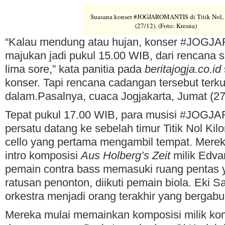
Suasana konser #JOGJAROMANTIS di Titik Nol,
(27/12). (Foto: Kresna)
“Kalau mendung atau hujan, konser #JOGJ
majukan jadi pukul 15.00 WIB, dari rencana
lima sore,” kata panitia pada
beritajogja.co.id
konser. Tapi rencana cadangan tersebut terk
dalam.Pasalnya, cuaca Jogjakarta, Jumat (27
Tepat pukul 17.00 WIB, para musisi #JOG
persatu datang ke sebelah timur Titik Nol Kil
cello yang pertama mengambil tempat. Mere
intro komposisi
Aus Holberg’s Zeit
milik Edva
pemain contra bass memasuki ruang pentas ya
ratusan penonton, diikuti pemain biola. Eki Sa
orkestra menjadi orang terakhir yang bergabu
Mereka mulai memainkan komposisi milik ko