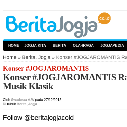
HOME
JOGJA KITA
BERITA
OLAHRAGA
JOGJAPEDIA
Home
»
Berita
,
Jogja
» Konser #JOGJAROMANTIS Raky
Konser #JOGJAROMANTIS
Konser #JOGJAROMANTIS Ra
Musik Klasik
Oleh
Swadesta A.W
pada 27/12/2013.
Di rubrik
Berita
,
Jogja
Follow @beritajogjacoid