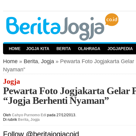
HOME
JOGJA KITA
BERITA
OLAHRAGA
JOGJAPEDIA
Home
»
Berita
,
Jogja
» Pewarta Foto Jogjakarta Gelar
Nyaman”
Jogja
Pewarta Foto Jogjakarta Gelar
“Jogja Berhenti Nyaman”
Oleh
Cahyo Purnomo Edi
pada 27/12/2013.
Di rubrik
Berita
,
Jogja
Follow @beritajogjacoid