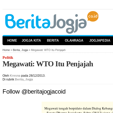
HOME
JOGJA KITA
BERITA
OLAHRAGA
JOGJAPEDIA
Home
»
Berita
,
Jogja
» Megawati: WTO Itu Penjajah
Politik
Megawati: WTO Itu Penjajah
Oleh
Kresna
pada 28/12/2013.
Di rubrik
Berita
,
Jogja
Follow @beritajogjacoid
Megawati tengah berpidato dalam Dialog Kebang
Sanata Dharma Jogjakarta, Sabtu (28/12) siang. 