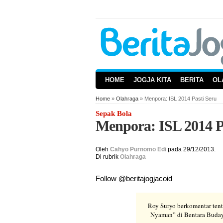
HOME
JOGJA KITA
BERITA
OL
Home
»
Olahraga
» Menpora: ISL 2014 Pasti Seru
Sepak Bola
Menpora: ISL 2014 P
Oleh
Cahyo Purnomo Edi
pada 29/12/2013.
Di rubrik
Olahraga
Follow @beritajogjacoid
Roy Suryo berkomentar ten
Nyaman” di Bentara Budaya