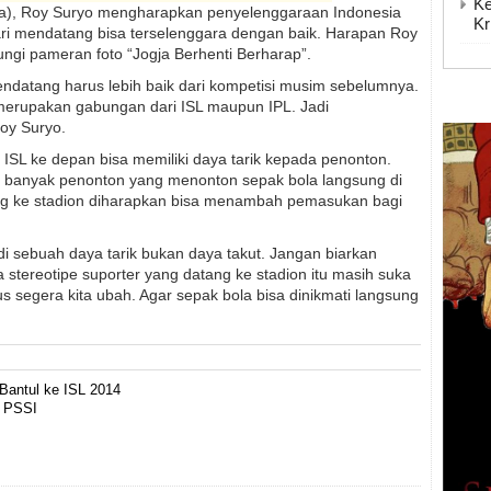
Ke
a), Roy Suryo mengharapkan penyelenggaraan Indonesia
Kr
ari mendatang bisa terselenggara dengan baik. Harapan Roy
ungi pameran foto “Jogja Berhenti Berharap”.
ndatang harus lebih baik dari kompetisi musim sebelumnya.
 merupakan gabungan dari ISL maupun IPL. Jadi
Roy Suryo.
 ISL ke depan bisa memiliki daya tarik kepada penonton.
at banyak penonton yang menonton sepak bola langsung di
ang ke stadion diharapkan bisa menambah pemasukan bagi
di sebuah daya tarik bukan daya takut. Jangan biarkan
 stereotipe suporter yang datang ke stadion itu masih suka
us segera kita ubah. Agar sepak bola bisa dinikmati langsung
 Bantul ke ISL 2014
i PSSI