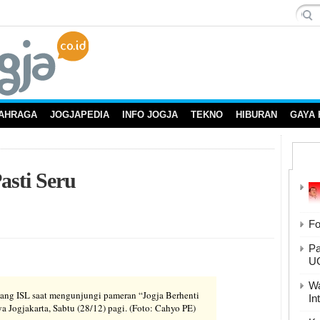
AHRAGA
JOGJAPEDIA
INFO JOGJA
TEKNO
HIBURAN
GAYA 
asti Seru
Fo
Pa
U
Wa
tang ISL saat mengunjungi pameran “Jogja Berhenti
In
 Jogjakarta, Sabtu (28/12) pagi. (Foto: Cahyo PE)