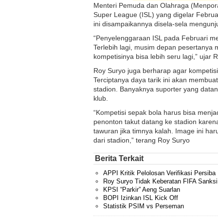
Menteri Pemuda dan Olahraga (Menpor
Super League (ISL) yang digelar Febru
ini disampaikannya disela-sela mengunj
“Penyelenggaraan ISL pada Februari me
Terlebih lagi, musim depan pesertanya
kompetisinya bisa lebih seru lagi,” ujar 
Roy Suryo juga berharap agar kompetisi
Terciptanya daya tarik ini akan membu
stadion. Banyaknya suporter yang dat
klub.
“Kompetisi sepak bola harus bisa menja
penonton takut datang ke stadion karena
tawuran jika timnya kalah. Image ini har
dari stadion,” terang Roy Suryo
Berita Terkait
APPI Kritik Pelolosan Verifikasi Persiba
Roy Suryo Tidak Keberatan FIFA Sanks
KPSI “Parkir” Aeng Suarlan
BOPI Izinkan ISL Kick Off
Statistik PSIM vs Perseman