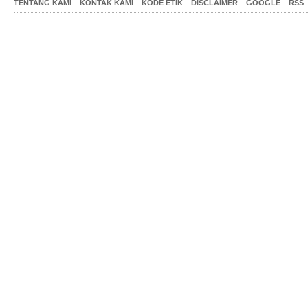
TENTANG KAMI
KONTAK KAMI
KODE ETIK
DISCLAIMER
GOOGLE
RSS