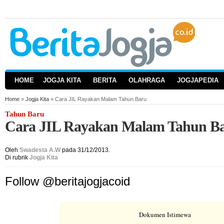
HOME
JOGJA KITA
BERITA
OLAHRAGA
JOGJAPEDIA
Home
»
Jogja Kita
» Cara JIL Rayakan Malam Tahun Baru
Tahun Baru
Cara JIL Rayakan Malam Tahun B
Oleh
Swadesta A.W
pada 31/12/2013.
Di rubrik
Jogja Kita
Follow @beritajogjacoid
Dokumen Istimewa