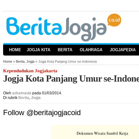
HOME
JOGJA KITA
BERITA
OLAHRAGA
JOGJAPEDIA
Home
»
Berita
,
Jogja
» Jogja Kota Panjang Umur se-Indonesia
Kependudukan Jogjakarta
Jogja Kota Panjang Umur se-Indone
Oleh
azkamaula
pada 01/03/2014.
Di rubrik
Berita
,
Jogja
Follow @beritajogjacoid
Dokumen Wisata Sambil Kerja