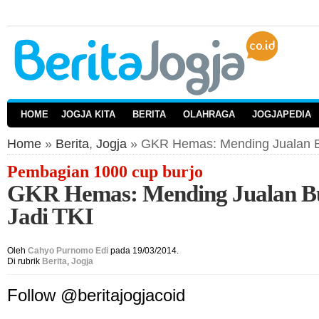
HOME
JOGJA KITA
BERITA
OLAHRAGA
JOGJAPEDIA
Home
»
Berita
,
Jogja
» GKR Hemas: Mending Jualan Bu
Pembagian 1000 cup burjo
GKR Hemas: Mending Jualan Bu
Jadi TKI
Oleh
Cahyo Purnomo Edi
pada 19/03/2014.
Di rubrik
Berita
,
Jogja
Follow @beritajogjacoid