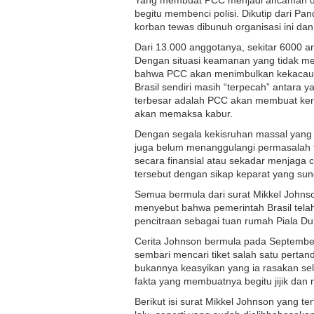
Yang membuat PCC menjadi ancaman di B
begitu membenci polisi. Dikutip dari Pan
korban tewas dibunuh organisasi ini dan 
Dari 13.000 anggotanya, sekitar 6000 a
Dengan situasi keamanan yang tidak me
bahwa PCC akan menimbulkan kekacauan
Brasil sendiri masih “terpecah” antara 
terbesar adalah PCC akan membuat keru
akan memaksa kabur.
Dengan segala kekisruhan massal yang te
juga belum menanggulangi permasalah te
secara finansial atau sekadar menjaga c
tersebut dengan sikap keparat yang sun
Semua bermula dari surat Mikkel Johns
menyebut bahwa pemerintah Brasil tel
pencitraan sebagai tuan rumah Piala Du
Cerita Johnson bermula pada September 
sembari mencari tiket salah satu pertand
bukannya keasyikan yang ia rasakan s
fakta yang membuatnya begitu jijik dan 
Berikut isi surat Mikkel Johnson yang t