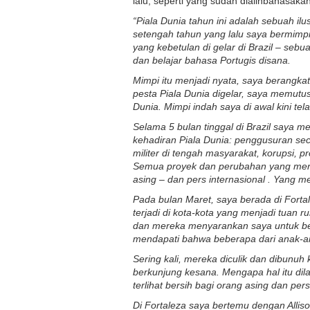
lalu, seperti yang sudah dialihbahasakan
“Piala Dunia tahun ini adalah sebuah il
setengah tahun yang lalu saya bermimpi 
yang kebetulan di gelar di Brazil – seb
dan belajar bahasa Portugis disana.
Mimpi itu menjadi nyata, saya berangkat
pesta Piala Dunia digelar, saya memutus
Dunia. Mimpi indah saya di awal kini te
Selama 5 bulan tinggal di Brazil saya 
kehadiran Piala Dunia: penggusuran sec
militer di tengah masyarakat, korupsi, p
Semua proyek dan perubahan yang mere
asing – dan pers internasional . Yang m
Pada bulan Maret, saya berada di Forta
terjadi di kota-kota yang menjadi tuan
dan mereka menyarankan saya untuk ber
mendapati bahwa beberapa dari anak-an
Sering kali, mereka diculik dan dibunuh
berkunjung kesana. Mengapa hal itu di
terlihat bersih bagi orang asing dan per
Di Fortaleza saya bertemu dengan Alliso