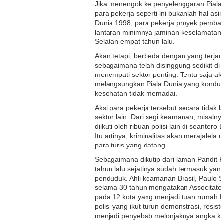
Jika menengok ke penyelenggaran Piala 
para pekerja seperti ini bukanlah hal as
Dunia 1998, para pekerja proyek pemb
lantaran minimnya jaminan keselamatan. 
Selatan empat tahun lalu.
Akan tetapi, berbeda dengan yang terjad
sebagaimana telah disinggung sedikit d
menempati sektor penting. Tentu saja a
melangsungkan Piala Dunia yang kondusi
kesehatan tidak memadai.
Aksi para pekerja tersebut secara tida
sektor lain. Dari segi keamanan, misal
diikuti oleh ribuan polisi lain di seant
Itu artinya, kriminalitas akan merajalel
para turis yang datang.
Sebagaimana dikutip dari laman Pandit Fo
tahun lalu sejatinya sudah termasuk yang
penduduk. Ahli keamanan Brasil, Paulo St
selama 30 tahun mengatakan Associtat
pada 12 kota yang menjadi tuan rumah P
polisi yang ikut turun demonstrasi, resi
menjadi penyebab melonjaknya angka kri