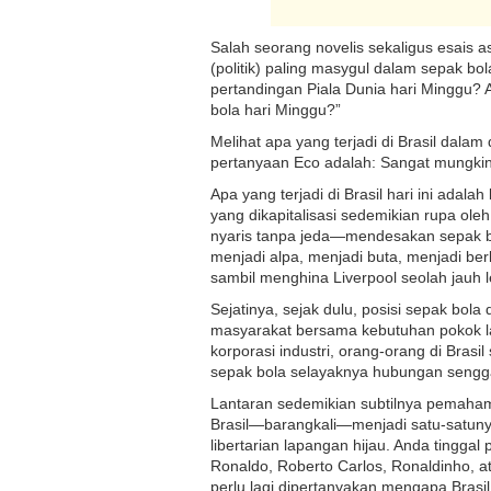
Salah seorang novelis sekaligus esais a
(politik) paling masygul dalam sepak bo
pertandingan Piala Dunia hari Minggu? 
bola hari Minggu?”
Melihat apa yang terjadi di Brasil dalam
pertanyaan Eco adalah: Sangat mungkin
Apa yang terjadi di Brasil hari ini adal
yang dikapitalisasi sedemikian rupa o
nyaris tanpa jeda—mendesakan sepak bo
menjadi alpa, menjadi buta, menjadi be
sambil menghina Liverpool seolah jauh l
Sejatinya, sejak dulu, posisi sepak bola 
masyarakat bersama kebutuhan pokok l
korporasi industri, orang-orang di Bras
sepak bola selayaknya hubungan seng
Lantaran sedemikian subtilnya pemaham
Brasil—barangkali—menjadi satu-satunya
libertarian lapangan hijau. Anda tinggal p
Ronaldo, Roberto Carlos, Ronaldinho, 
perlu lagi dipertanyakan mengapa Brasil 