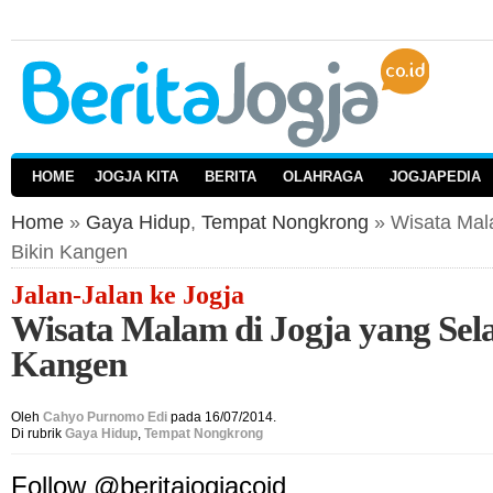
HOME
JOGJA KITA
BERITA
OLAHRAGA
JOGJAPEDIA
Home
»
Gaya Hidup
,
Tempat Nongkrong
» Wisata Mala
Bikin Kangen
Jalan-Jalan ke Jogja
Wisata Malam di Jogja yang Sela
Kangen
Oleh
Cahyo Purnomo Edi
pada 16/07/2014.
Di rubrik
Gaya Hidup
,
Tempat Nongkrong
Follow @beritajogjacoid