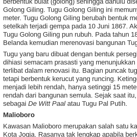
berbentuk bulat (golong) sehingga dahulu di
Golong Giling. Tugu Golong Giling ini memunya
meter. Tugu Golong Giling berubah bentuk men
setelkah terjadi gempa pada 10 Juni 1867. A
Tugu Golong Giling pun rubuh. Pada tahun 1
Belanda kemudian merenovasi bangunan Tugu
Tugu yang baru dibuat dengan bentuk persegi
dihiasi semacam prasasti yang menunjukkan 
terlibat dalam renovasi itu. Bagian puncak tugu
tetapi berbentuk kerucut yang runcing. Ketin
menjadi lebih rendah, hanya setinggi 15 mete
rendah dari bangunan semula. Sejak saat itu, 
sebagai
De Witt Paal
atau Tugu Pal Putih.
Malioboro
Kawasan Malioboro merupakan salah satu ka
Kota Jogja. Rasanya tak lengkap apabila ber