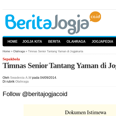
HOME
JOGJA KITA
BERITA
OLAHRAGA
JOGJAPEDIA
Home
»
Olahraga
» Timnas Senior Tantang Yaman di Jogjakarta
Sepakbola
Timnas Senior Tantang Yaman di Jo
Oleh
Swadesta A.W
pada 04/09/2014.
Di rubrik
Olahraga
Follow @beritajogjacoid
Dokumen Istimewa