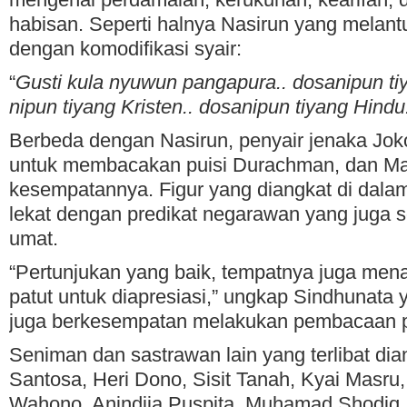
habisan. Seperti halnya Nasirun yang melan
dengan komodifikasi syair:
“
Gusti kula nyuwun pangapura.. dosanipun ti
nipun tiyang Kristen..
dosanipun tiyang Hindu
Berbeda dengan Nasirun, penyair jenaka Jok
untuk membacakan puisi Durachman, dan M
kesempatannya. Figur yang diangkat di dalam 
lekat dengan predikat negarawan yang juga 
umat.
“Pertunjukan yang baik, tempatnya juga menar
patut untuk diapresiasi,” ungkap Sindhunata
juga berkesempatan melakukan pembacaan p
Seniman dan sastrawan lain yang terlibat di
Santosa, Heri Dono, Sisit Tanah, Kyai Masru
Wahono, Anindija Puspita, Muhamad Shodiq, 