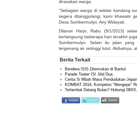
dirasakan warga.
“Sebagian warga di sekitar kandang sud
segera ditanggulangi, kami khawatir g
Desa Sumbermulyo, Any Widayati.
Dilansir
Harjo
, Rabu (9/1/2013) sel
berlangsung beberapa hari terakhir juga
Sumbermulyo. Selain itu jalan yan
tergenang air setinggi lutut. Akibatnya,
Berita Terkait
Bendera ISIS Ditemukan di Bantul
Parade Teater ISI Jilid Dua
Cerita Si Mbah Masa Pendudukan Jepang
KOMBAT 2014, Kompetisi "Mengejar" Ro
Terlambat Datang Bulan? Hubungi 08XX