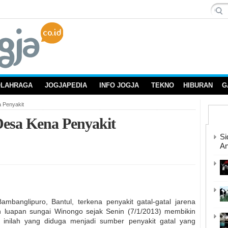
OLAHRAGA
JOGJAPEDIA
INFO JOGJA
TEKNO
HIBURAN
G
a Penyakit
Desa Kena Penyakit
Si
An
banglipuro, Bantul, terkena penyakit gatal-gatal jarena
h luapan sungai Winongo sejak Senin (7/1/2013) membikin
 inilah yang diduga menjadi sumber penyakit gatal yang