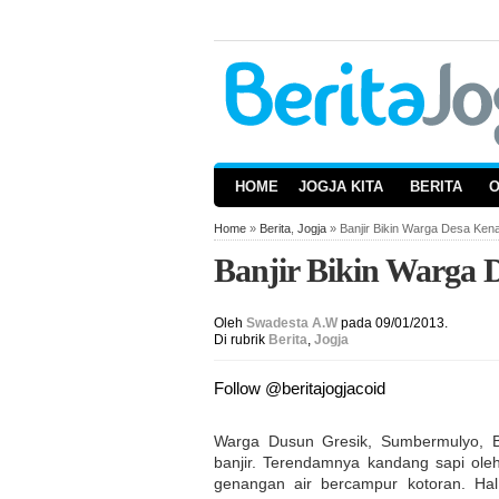
HOME
JOGJA KITA
BERITA
Home
»
Berita
,
Jogja
» Banjir Bikin Warga Desa Ken
Banjir Bikin Warga 
Oleh
Swadesta A.W
pada 09/01/2013.
Di rubrik
Berita
,
Jogja
Follow @beritajogjacoid
Warga Dusun Gresik, Sumbermulyo, Bam
banjir. Terendamnya kandang sapi ole
genangan air bercampur kotoran. Hal