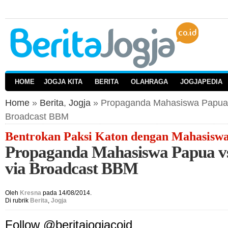
HOME
JOGJA KITA
BERITA
OLAHRAGA
JOGJAPEDIA
Home
»
Berita
,
Jogja
» Propaganda Mahasiswa Papua v
Broadcast BBM
Bentrokan Paksi Katon dengan Mahasisw
Propaganda Mahasiswa Papua vs
via Broadcast BBM
Oleh
Kresna
pada 14/08/2014.
Di rubrik
Berita
,
Jogja
Follow @beritajogjacoid