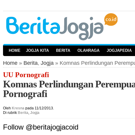
HOME
JOGJA KITA
BERITA
OLAHRAGA
JOGJAPEDIA
Home
»
Berita
,
Jogja
» Komnas Perlindungan Perempua
UU Pornografi
Komnas Perlindungan Perempua
Pornografi
Oleh
Kresna
pada 11/12/2013.
Di rubrik
Berita
,
Jogja
Follow @beritajogjacoid