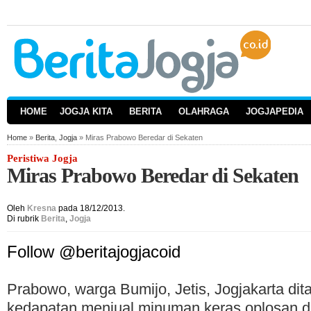
HOME
JOGJA KITA
BERITA
OLAHRAGA
JOGJAPEDIA
Home
»
Berita
,
Jogja
» Miras Prabowo Beredar di Sekaten
Peristiwa Jogja
Miras Prabowo Beredar di Sekaten
Oleh
Kresna
pada 18/12/2013.
Di rubrik
Berita
,
Jogja
Follow @beritajogjacoid
Prabowo, warga Bumijo, Jetis, Jogjakarta dita
kedapatan menjual minuman keras oplosan d