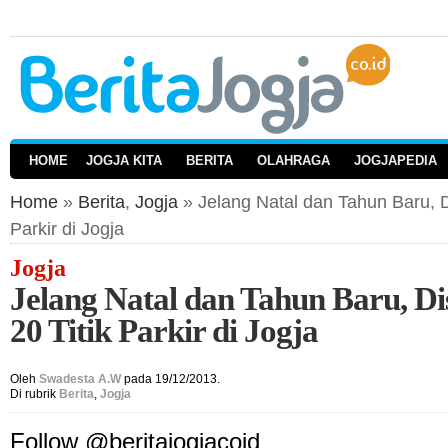
HOME
JOGJA KITA
BERITA
OLAHRAGA
JOGJAPEDIA
Home
»
Berita
,
Jogja
» Jelang Natal dan Tahun Baru, 
Parkir di Jogja
Jogja
Jelang Natal dan Tahun Baru, 
20 Titik Parkir di Jogja
Oleh
Swadesta A.W
pada 19/12/2013.
Di rubrik
Berita
,
Jogja
Follow @beritajogjacoid