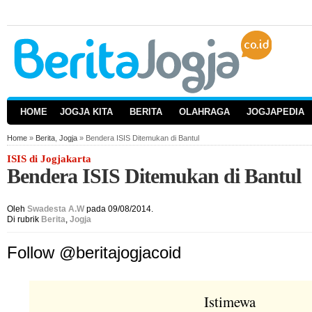
HOME
JOGJA KITA
BERITA
OLAHRAGA
JOGJAPEDIA
Home
»
Berita
,
Jogja
» Bendera ISIS Ditemukan di Bantul
ISIS di Jogjakarta
Bendera ISIS Ditemukan di Bantul
Oleh
Swadesta A.W
pada 09/08/2014.
Di rubrik
Berita
,
Jogja
Follow @beritajogjacoid
Istimewa