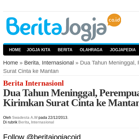
HOME
JOGJA KITA
BERITA
OLAHRAGA
JOGJAPEDIA
Home
»
Berita
,
Internasional
» Dua Tahun Meninggal, 
Surat Cinta ke Mantan
Berita Internasionl
Dua Tahun Meninggal, Perempua
Kirimkan Surat Cinta ke Manta
Oleh
Swadesta A.W
pada 22/12/2013.
Di rubrik
Berita
,
Internasional
Follow @beritajogjacoid