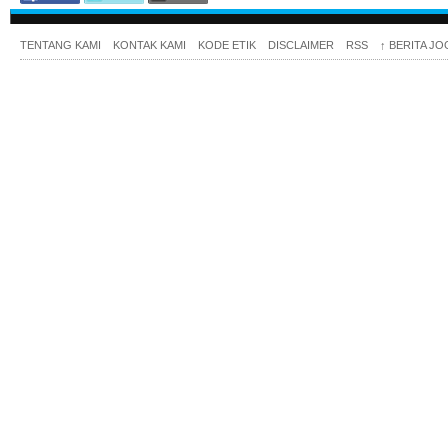
TENTANG KAMI
KONTAK KAMI
KODE ETIK
DISCLAIMER
RSS
↑
BERITA JO