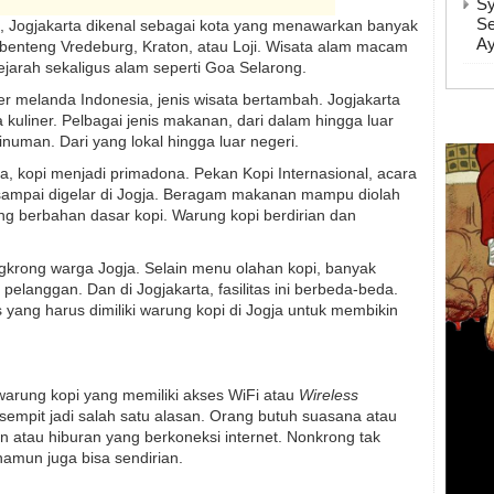
Sy
Se
 Jogjakarta dikenal sebagai kota yang menawarkan banyak
A
ti benteng Vredeburg, Kraton, atau Loji. Wisata alam macam
ejarah sekaligus alam seperti Goa Selarong.
ner melanda Indonesia, jenis wisata bertambah. Jogjakarta
 kuliner. Pelbagai jenis makanan, dari dalam hingga luar
inuman. Dari yang lokal hingga luar negeri.
gja, kopi menjadi primadona. Pekan Kopi Internasional, acara
 sampai digelar di Jogja. Beragam makanan mampu diolah
g berbahan dasar kopi. Warung kopi berdirian dan
rong warga Jogja. Selain menu olahan kopi, banyak
 pelanggan. Dan di Jogjakarta, fasilitas ini berbeda-beda.
yang harus dimiliki warung kopi di Jogja untuk membikin
warung kopi yang memiliki akses WiFi atau
Wireless
sempit jadi salah satu alasan. Orang butuh suasana atau
n atau hiburan yang berkoneksi internet. Nonkrong tak
amun juga bisa sendirian.