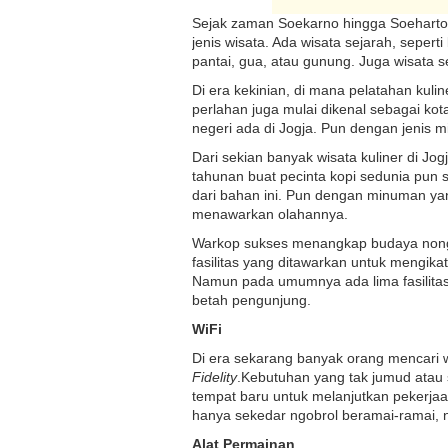
Sejak zaman Soekarno hingga Soeharto,
jenis wisata. Ada wisata sejarah, seper
pantai, gua, atau gunung. Juga wisata s
Di era kekinian, di mana pelatahan kuli
perlahan juga mulai dikenal sebagai kota
negeri ada di Jogja. Pun dengan jenis m
Dari sekian banyak wisata kuliner di Jo
tahunan buat pecinta kopi sedunia pun
dari bahan ini. Pun dengan minuman yan
menawarkan olahannya.
Warkop sukses menangkap budaya nongk
fasilitas yang ditawarkan untuk mengikat
Namun pada umumnya ada lima fasilitas 
betah pengunjung.
WiFi
Di era sekarang banyak orang mencari 
Fidelity
.Kebutuhan yang tak jumud atau 
tempat baru untuk melanjutkan pekerjaa
hanya sekedar ngobrol beramai-ramai, n
Alat Permainan