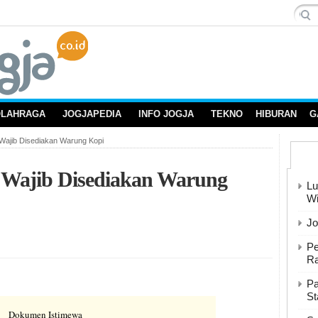
OLAHRAGA
JOGJAPEDIA
INFO JOGJA
TEKNO
HIBURAN
G
 Wajib Disediakan Warung Kopi
g Wajib Disediakan Warung
Lu
Wi
Jo
Pe
Ra
Pa
St
Dokumen Istimewa