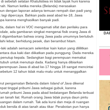
i sebelah selatan Khatulistiwa ini tidak layak huni karena
nah. Namun ketika mereka (Belanda) merasakan
pun dengan laporan adanya temuan rempah dan padi yang
tak lagi dipercaya. Bahkan pada awal abad ke-18, Jawa
opa karena menghasilkan banyak padi.
da, dalam hal ini VOC mengamati sifat dan perilaku para
ckdale, ada gambaran singkat mengenai fisik orang Jawa di
DA
but digambarkan bahwa orang Jawa pada umumnya bertubuh
dahi lebar, berhidung pesek, dan berambut hitam.
laki adalah semacam selembar kain katun yang dililitkan
 antara dua kaki dan diikatkan pada punggung. Dada mereka
ai penutup kepala. Sedangkan bagi perempuan memakai
da tubuh untuk menutupi dada. Kadang hanya dibiarkan
perempuan Jawa di abad ke-17 hingga 18 sangat mencintai
ebelum 12 tahun tidak malu-malu untuk menanggalkan
urut pengamatan Belanda dalam
Island of Java
dikenal
pat tinggal pribumi Jawa sebagai gubuk, karena
 Rumah pribumi Jawa pada abad kedatangan Belanda terbuat
an tanah liat. Rumah orang Jawa tidak punya daun pintu
 ruangan dalam rumah. Tak ada kursi dan meja di ruangan
uk bersila di atas tanah atau tikar. Perabotan pun hanya