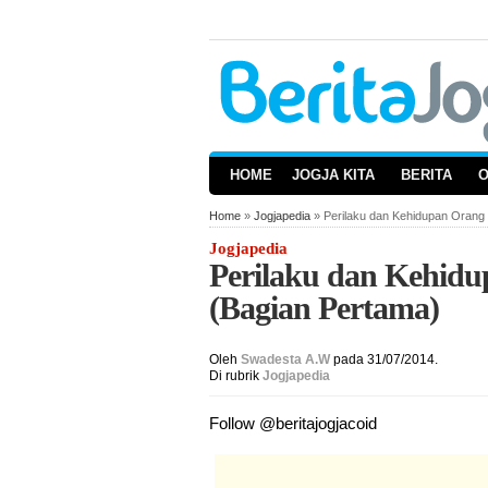
HOME
JOGJA KITA
BERITA
Home
»
Jogjapedia
» Perilaku dan Kehidupan Orang
Jogjapedia
Perilaku dan Kehid
(Bagian Pertama)
Oleh
Swadesta A.W
pada 31/07/2014.
Di rubrik
Jogjapedia
Follow @beritajogjacoid