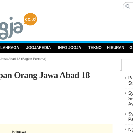
OLAHRAGA
JOGJAPEDIA
INFO JOGJA
TEKNO
HIBURAN
G
 Jawa Abad 18 (Bagian Pertama)
upan Orang Jawa Abad 18
Pa
St
Sy
Se
A
Sy
Pa
Ng
istimewa