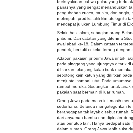
berkeyakinan bahwa pulau yang terletak d
panasnya yang sengat menanduskan ta
pengubahan cuaca, musim, dan angin, 
melimpah, prediksi ahli klimatologi itu 
mendapat julukan Lumbung Timur di Er
Selain hasil alam, sebagian orang Belan
pribumi. Dari catatan yang diterima Sto
awal abad ke-18. Dalam catatan terse
pendek, berkulit cokelat terang dengan 
Adapun pakaian pribumi Jawa untuk laki-
pada pinggang yang ujungnya ditarik di
dibiarkan telanjang kalau tidak memak
sepotong kain katun yang dililitkan pa
menjuntai sampai lutut. Pada umumnya 
rambut mereka. Sedangkan anak-anak s
pakaian saat bermain di luar rumah.
Orang Jawa pada masa ini, masih men
sederhana. Belanda mengategorikan tem
beranggapan tak layak disebut rumah.
dari anyaman bambu dan diplester deng
atau penutup lain. Hanya terdapat satu
dalam rumah. Orang Jawa lebih suka dud