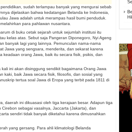
Se
si pendidikan, sudah terlampau banyak yang mengurai sebab
Be
mnya dijelaskan bahwa kedatangan Belanda ke Indonesia,
Hi
 Pulau Jawa adalah untuk merampas hasil bumi penduduk.
 melahirkan para pahlawan nusantara.
m di buku cetak sejarah untuk sejumlah institusi itu
tau kelas atas. Sebut saja Pangeran Diponegoro, Nyi Ageng
dan banyak lagi yang lainnya. Pemunculan nama-nama
at Jawa yang sengsara, menderita, dan sekarat karena
eadaan orang Jawa, baik itu secara fisik, psikis, dan
a kali ini akan disinggung sendikit bagaimana Orang Jawa
kaki, baik Jawa secara fisik, filosofis, dan sosial yang
uskrip tertua soal Jawa di Eropa yang terbit pada 1811 di
, daerah ini dikuasasi oleh tiga kerajaan besar. Adapun tiga
 Cirebon sebagai vasalnya, Jaccarta (Jakarta), dan
carta sendiri tidak banyak diketahui karena dimusnahkan
rah yang gersang. Para ahli klimatologi Belanda