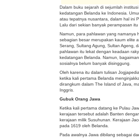
Dalam buku sejarah di sejumlah institu
kedatangan Belanda ke Indonesia. Umu
atau tepatnya nusantara, dalam hal ini
Lalu dari sekian banyak perampasan itu
Namun, para pahlawan yang namanya haru
sebagian besar merupakan kaum elite a
Serang, Sultang Agung, Sultan Ageng, 
pahlawan itu lekat dengan keadaan raky
kedatangan Belanda. Namun, bagaimana k
sosialnya belum banyak disinggung.
Oleh karena itu dalam tulisan Jogjapedi
ketika kali pertama Belanda menginjakkan 
dirangkum dalam The Island of Java, man
Inggris.
Gubuk Orang Jawa
Ketika kali pertama datang ke Pulau Jawa
kerajaan tersebut adalah Banten dengan
kerajaan milik Susuhunan. Kerajaan Jac
pada 1619 oleh Belanda.
Pada awalnya Jawa dibilang sebagai dae