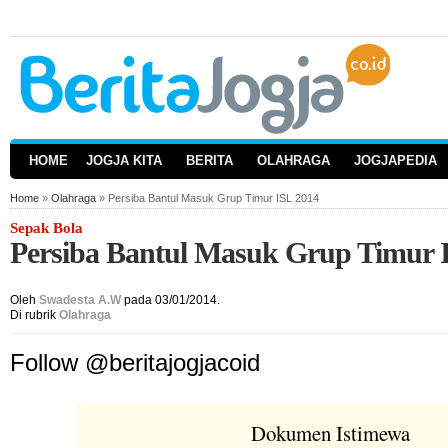
HOME
JOGJA KITA
BERITA
OLAHRAGA
JOGJAPEDIA
Home
»
Olahraga
» Persiba Bantul Masuk Grup Timur ISL 2014
Sepak Bola
Persiba Bantul Masuk Grup Timur 
Oleh
Swadesta A.W
pada 03/01/2014.
Di rubrik
Olahraga
Follow @beritajogjacoid
Dokumen Istimewa