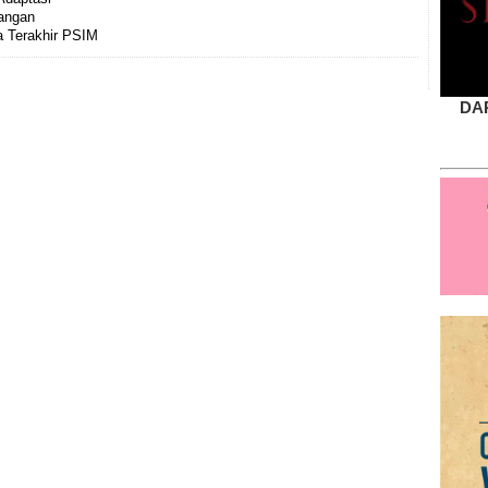
angan
 Terakhir PSIM
DA