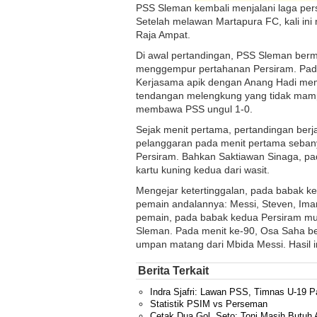
PSS Sleman kembali menjalani laga per
Setelah melawan Martapura FC, kali ini
Raja Ampat.
Di awal pertandingan, PSS Sleman berma
menggempur pertahanan Persiram. Pada 
Kerjasama apik dengan Anang Hadi mem
tendangan melengkung yang tidak mampu
membawa PSS ungul 1-0.
Sejak menit pertama, pertandingan berja
pelanggaran pada menit pertama sebanya
Persiram. Bahkan Saktiawan Sinaga, pa
kartu kuning kedua dari wasit.
Mengejar ketertinggalan, pada babak k
pemain andalannya: Messi, Steven, Ima
pemain, pada babak kedua Persiram mu
Sleman. Pada menit ke-90, Osa Saha b
umpan matang dari Mbida Messi. Hasil 
Berita Terkait
Indra Sjafri: Lawan PSS, Timnas U-19 
Statistik PSIM vs Perseman
Cetak Dua Gol, Seto: Toni Masih Butuh 