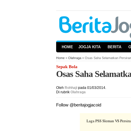
HOME
JOGJA KITA
BERITA
Home
»
Olahraga
» Osas Saha Selamatkan Persiram
Sepak Bola
Osas Saha Selamatka
Oleh
Rohhaji
pada 01/03/2014.
Di rubrik
Olahraga
Follow @beritajogjacoid
Laga PSS Sleman VS Persira