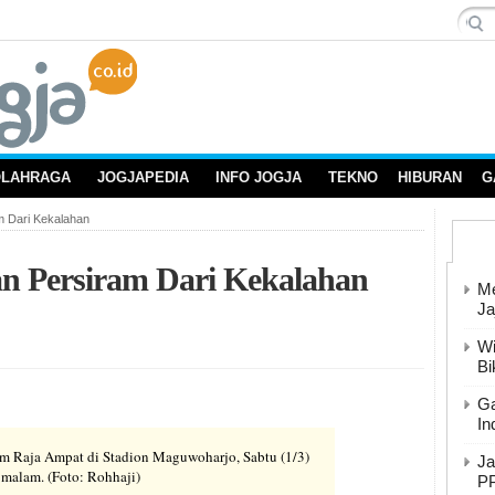
OLAHRAGA
JOGJAPEDIA
INFO JOGJA
TEKNO
HIBURAN
G
 Dari Kekalahan
n Persiram Dari Kekalahan
Me
Ja
Wi
Bi
Ga
In
m Raja Ampat di Stadion Maguwoharjo, Sabtu (1/3)
Ja
malam. (Foto: Rohhaji)
PP