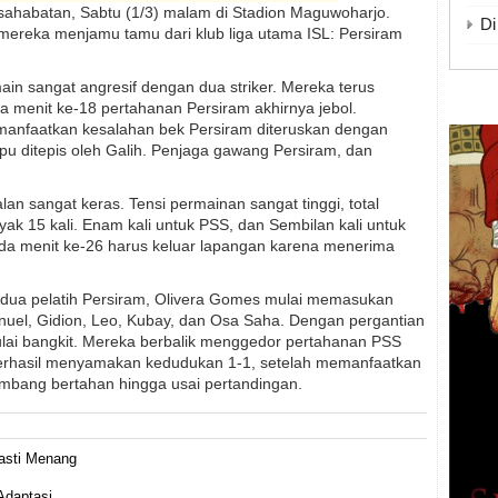
sahabatan, Sabtu (1/3) malam di Stadion Maguwoharjo.
Di
 mereka menjamu tamu dari klub liga utama ISL: Persiram
in sangat angresif dengan dua striker. Mereka terus
menit ke-18 pertahanan Persiram akhirnya jebol.
anfaatkan kesalahan bek Persiram diteruskan dengan
 ditepis oleh Galih. Penjaga gawang Persiram, dan
lan sangat keras. Tensi permainan sangat tinggi, total
k 15 kali. Enam kali untuk PSS, dan Sembilan kali untuk
da menit ke-26 harus keluar lapangan karena menerima
edua pelatih Persiram, Olivera Gomes mulai memasukan
nuel, Gidion, Leo, Kubay, dan Osa Saha. Dengan pergantian
lai bangkit. Mereka berbalik menggedor pertahanan PSS
erhasil menyamakan kedudukan 1-1, setelah memanfaatkan
imbang bertahan hingga usai pertandingan.
Pasti Menang
Adaptasi