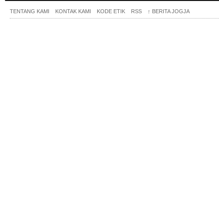
TENTANG KAMI
KONTAK KAMI
KODE ETIK
RSS
↑
BERITA JOGJA