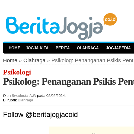
HOME
JOGJA KITA
BERITA
OLAHRAGA
JOGJAPEDIA
Home
»
Olahraga
» Psikolog: Penanganan Psikis Penti
Psikologi
Psikolog: Penanganan Psikis Pent
Oleh
Swadesta A.W
pada 05/05/2014.
Di rubrik
Olahraga
Follow @beritajogjacoid