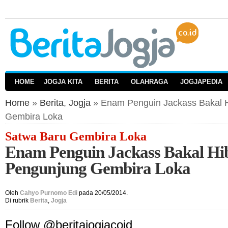
HOME
JOGJA KITA
BERITA
OLAHRAGA
JOGJAPEDIA
Home
»
Berita
,
Jogja
» Enam Penguin Jackass Bakal 
Gembira Loka
Satwa Baru Gembira Loka
Enam Penguin Jackass Bakal Hi
Pengunjung Gembira Loka
Oleh
Cahyo Purnomo Edi
pada 20/05/2014.
Di rubrik
Berita
,
Jogja
Follow @beritajogjacoid