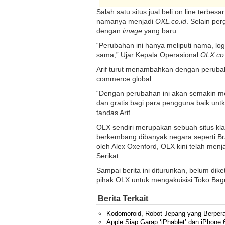
Salah satu situs jual beli on line terbesa
namanya menjadi
OXL.co.id
. Selain pe
dengan
image
yang baru.
“Perubahan ini hanya meliputi nama, lo
sama,” Ujar Kepala Operasional
OLX.co.
Arif turut menambahkan dengan perubaha
commerce global.
“Dengan perubahan ini akan semakin m
dan gratis bagi para pengguna baik unt
tandas Arif.
OLX sendiri merupakan sebuah situs klasi
berkembang dibanyak negara seperti Braz
oleh Alex Oxenford, OLX kini telah menj
Serikat.
Sampai berita ini diturunkan, belum dik
pihak OLX untuk mengakuisisi Toko Bag
Berita Terkait
Kodomoroid, Robot Jepang yang Berper
Apple Siap Garap ‘iPhablet’ dan iPhone 