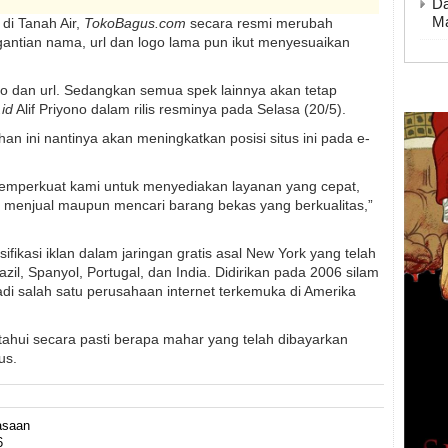
Da
Ma
r di Tanah Air,
TokoBagus.com
secara resmi merubah
rgantian nama, url dan logo lama pun ikut menyesuaikan
go dan url. Sedangkan semua spek lainnya akan tetap
id
Alif Priyono dalam rilis resminya pada Selasa (20/5).
n ini nantinya akan meningkatkan posisi situs ini pada e-
emperkuat kami untuk menyediakan layanan yang cepat,
k menjual maupun mencari barang bekas yang berkualitas,”
fikasi iklan dalam jaringan gratis asal New York yang telah
il, Spanyol, Portugal, dan India. Didirikan pada 2006 silam
adi salah satu perusahaan internet terkemuka di Amerika
etahui secara pasti berapa mahar yang telah dibayarkan
us.
asaan
6