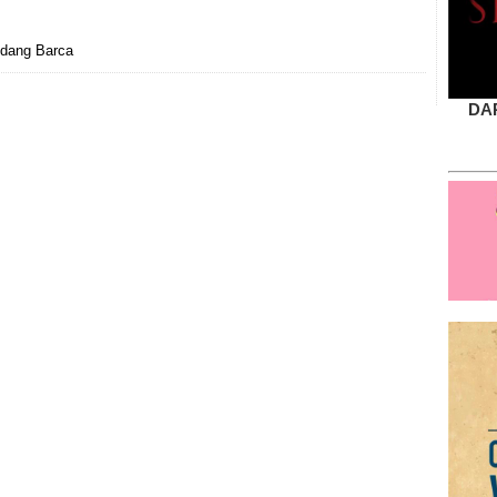
ndang Barca
DA