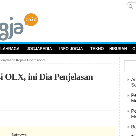
OLAHRAGA
JOGJAPEDIA
INFO JOGJA
TEKNO
HIBURAN
G
 Penjelasan Kepala Operasional
i OLX, ini Dia Penjelasan
An
Se
Pe
Me
Pe
Ek
Be
Istimewa