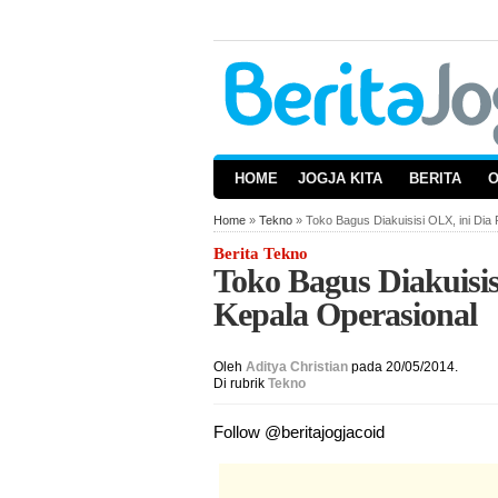
HOME
JOGJA KITA
BERITA
Home
»
Tekno
» Toko Bagus Diakuisisi OLX, ini Dia
Berita Tekno
Toko Bagus Diakuisis
Kepala Operasional
Oleh
Aditya Christian
pada 20/05/2014.
Di rubrik
Tekno
Follow @beritajogjacoid