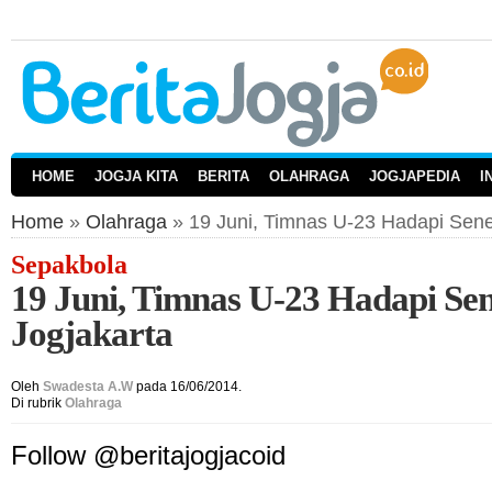
HOME
JOGJA KITA
BERITA
OLAHRAGA
JOGJAPEDIA
I
Home
»
Olahraga
» 19 Juni, Timnas U-23 Hadapi Seneg
Sepakbola
19 Juni, Timnas U-23 Hadapi Sen
Jogjakarta
Oleh
Swadesta A.W
pada 16/06/2014.
Di rubrik
Olahraga
Follow @beritajogjacoid