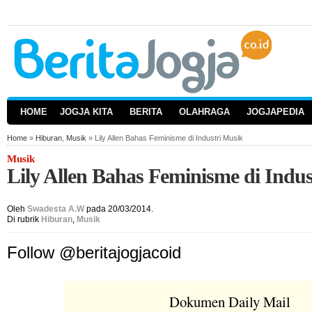
HOME
JOGJA KITA
BERITA
OLAHRAGA
JOGJAPEDIA
Home
»
Hiburan
,
Musik
» Lily Allen Bahas Feminisme di Industri Musik
Musik
Lily Allen Bahas Feminisme di Indu
Oleh
Swadesta A.W
pada 20/03/2014.
Di rubrik
Hiburan
,
Musik
Follow @beritajogjacoid
Dokumen Daily Mail