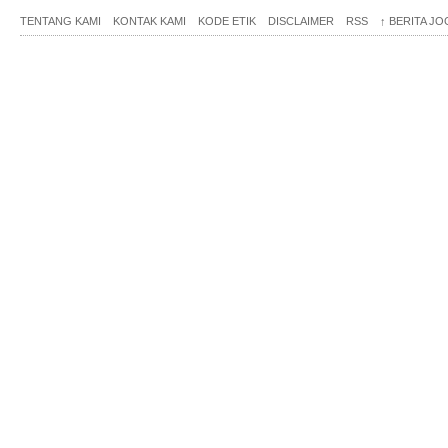
TENTANG KAMI
KONTAK KAMI
KODE ETIK
DISCLAIMER
RSS
↑
BERITA JO