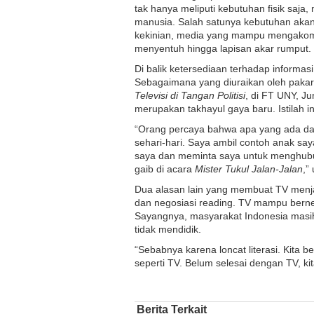
tak hanya meliputi kebutuhan fisik saja,
manusia. Salah satunya kebutuhan akan 
kekinian, media yang mampu mengakomo
menyentuh hingga lapisan akar rumput.
Di balik ketersediaan terhadap informas
Sebagaimana yang diuraikan oleh pakar 
Televisi di Tangan Politisi
, di FT UNY, Ju
merupakan takhayul gaya baru. Istilah in
“Orang percaya bahwa apa yang ada da
sehari-hari. Saya ambil contoh anak say
saya dan meminta saya untuk menghubun
gaib di acara
Mister Tukul Jalan-Jalan
,”
Dua alasan lain yang membuat TV menjad
dan negosiasi reading. TV mampu bern
Sayangnya, masyarakat Indonesia masi
tidak mendidik.
“Sebabnya karena loncat literasi. Kita be
seperti TV. Belum selesai dengan TV, kita
Berita Terkait