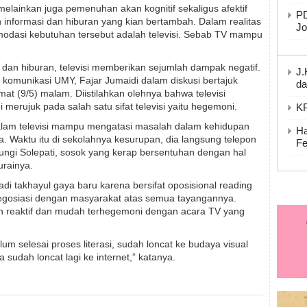
 melainkan juga pemenuhan akan kognitif sekaligus afektif
PD
informasi dan hiburan yang kian bertambah. Dalam realitas
Jo
dasi kebutuhan tersebut adalah televisi. Sebab TV mampu
i dan hiburan, televisi memberikan sejumlah dampak negatif.
J.
komunikasi UMY, Fajar Jumaidi dalam diskusi bertajuk
da
mat (9/5) malam. Diistilahkan olehnya bahwa televisi
i merujuk pada salah satu sifat televisi yaitu hegemoni.
KP
lam televisi mampu mengatasi masalah dalam kehidupan
Ha
a. Waktu itu di sekolahnya kesurupan, dia langsung telepon
Fe
gi Solepati, sosok yang kerap bersentuhan dengan hal
 urainya.
i takhayul gaya baru karena bersifat oposisional reading
egosiasi dengan masyarakat atas semua tayangannya.
h reaktif dan mudah terhegemoni dengan acara TV yang
lum selesai proses literasi, sudah loncat ke budaya visual
 sudah loncat lagi ke internet,” katanya.