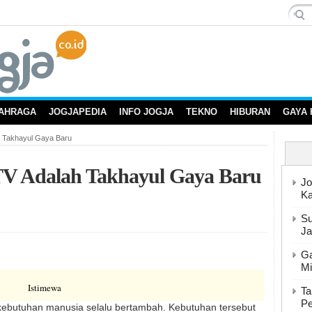
AHRAGA
JOGJAPEDIA
INFO JOGJA
TEKNO
HIBURAN
GAYA 
h Takhayul Gaya Baru
TV Adalah Takhayul Gaya Baru
Jo
Ka
Su
Ja
Ga
Mi
Istimewa
Ta
Pe
kebutuhan manusia selalu bertambah. Kebutuhan tersebut