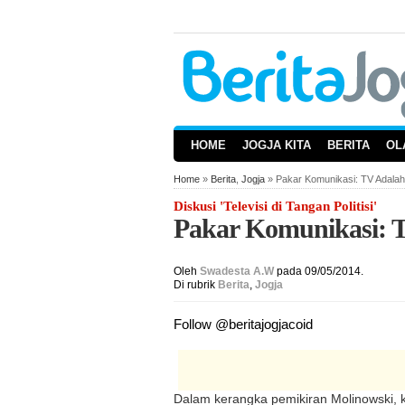
HOME
JOGJA KITA
BERITA
OL
Home
»
Berita
,
Jogja
» Pakar Komunikasi: TV Adala
Diskusi 'Televisi di Tangan Politisi'
Pakar Komunikasi: 
Oleh
Swadesta A.W
pada 09/05/2014.
Di rubrik
Berita
,
Jogja
Follow @beritajogjacoid
Dalam kerangka pemikiran Molinowski, 