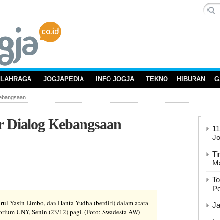
OLAHRAGA
JOGJAPEDIA
INFO JOGJA
TEKNO
HIBURAN
G
Kebangsaan
Dialog Kebangsaan
11
Jo
Ti
Ma
To
Pe
hrul Yasin Limbo, dan Hanta Yudha (berdiri) dalam acara
Ja
orium UNY, Senin (23/12) pagi. (Foto: Swadesta AW)