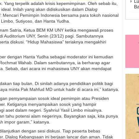
Lu
k. Yang terpelik adalah krisis kepemimpinan. Oleh sebab itu,
Ba
ideal. Inilah yang akan didiskusikan dalam
Dialog
i
: Mencari Pemimpin Indonesia bersama para tokoh nasional
il Limbo, Sutiyoso, dan Hanta Yudha.
Imam Satria, Ketua BEM KM UNY ketika mengawali proses
i Auditorium UNY, Senin (23/12) pagi. Sambutannya
rta diskusi. “Hidup Mahasiswa” teriaknya mengakhiri
ber dengan Hanta Yudha sebagai moderator ini kemudian
r. Rochmat Wahab. Dalam sambutannya, ia berharap agar
ala. Sebab, dari acara ini mahasiswa UNY akan mendapat
kan tiap bulan. Di sinilah adanya pendidikan politik bagi
ya minta Pak Mahfud MD untuk hadir di acara ini,” katanya.
ngan pemyampaian sosok ideal pemimpin atau Presiden
ber. Ketiganya menyampaikan sosok yang hampir
i aset dalam negeri. Syahriul Yasil Limbo misalnya.
n tahu potensi alam negerinya. Bayangkan saja, kita punya
ah impor garam,” katanya.
lanjutkan dengan sesi diskusi. Tiap peserta bebas
. Dialog Kebangsaan ini berjaan lancar dan aman. Tidak