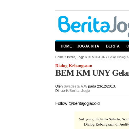
HOME
JOGJA KITA
BERITA
Home
»
Berita
,
Jogja
» BEM KM UNY Gelar Dialog 
Dialog Kebangsaan
BEM KM UNY Gelar 
Oleh
Swadesta A.W
pada 23/12/2013.
Di rubrik
Berita
,
Jogja
Follow @beritajogjacoid
Sutiyoso, Endiarto Sutarto, Sya
Dialog Kebangsaan di Audit