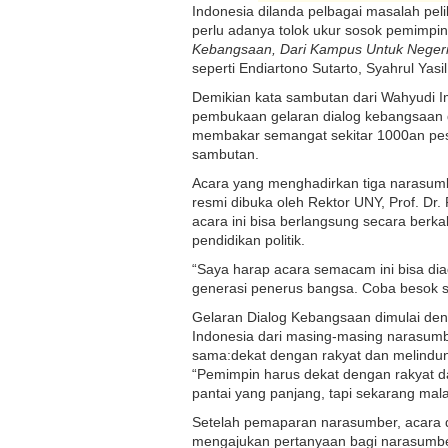
Indonesia dilanda pelbagai masalah peli
perlu adanya tolok ukur sosok pemimpin 
Kebangsaan, Dari Kampus Untuk Neger
seperti Endiartono Sutarto, Syahrul Yas
Demikian kata sambutan dari Wahyudi 
pembukaan gelaran dialog kebangsaan d
membakar semangat sekitar 1000an pese
sambutan.
Acara yang menghadirkan tiga narasum
resmi dibuka oleh Rektor UNY, Prof. D
acara ini bisa berlangsung secara berk
pendidikan politik.
“Saya harap acara semacam ini bisa diada
generasi penerus bangsa. Coba besok sa
Gelaran Dialog Kebangsaan dimulai de
Indonesia dari masing-masing narasum
sama:dekat dengan rakyat dan melindung
“Pemimpin harus dekat dengan rakyat da
pantai yang panjang, tapi sekarang mal
Setelah pemaparan narasumber, acara di
mengajukan pertanyaan bagi narasumber