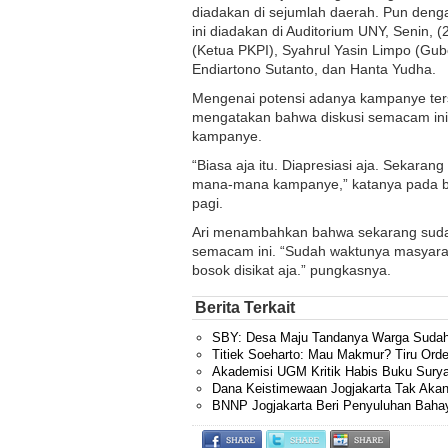
diadakan di sejumlah daerah. Pun deng
ini diadakan di Auditorium UNY, Senin, 
(Ketua PKPI), Syahrul Yasin Limpo (Gub
Endiartono Sutanto, dan Hanta Yudha.
Mengenai potensi adanya kampanye terse
mengatakan bahwa diskusi semacam ini
kampanye.
“Biasa aja itu. Diapresiasi aja. Sekara
mana-mana kampanye,” katanya pada beri
pagi.
Ari menambahkan bahwa sekarang sudah s
semacam ini. “Sudah waktunya masyarak
bosok disikat aja.” pungkasnya.
Berita Terkait
SBY: Desa Maju Tandanya Warga Sudah
Titiek Soeharto: Mau Makmur? Tiru Ord
Akademisi UGM Kritik Habis Buku Sury
Dana Keistimewaan Jogjakarta Tak Akan
BNNP Jogjakarta Beri Penyuluhan Baha