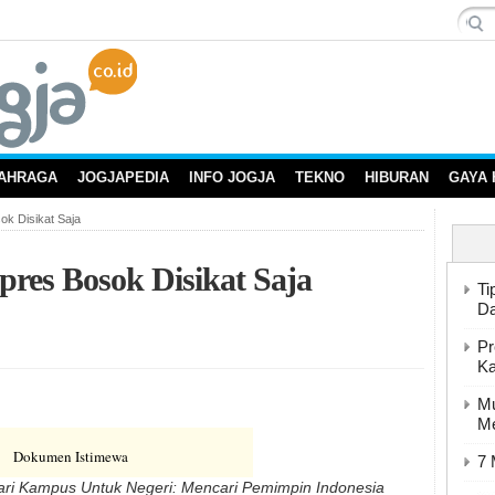
AHRAGA
JOGJAPEDIA
INFO JOGJA
TEKNO
HIBURAN
GAYA 
ok Disikat Saja
pres Bosok Disikat Saja
Ti
Da
Pr
K
Mu
Me
Dokumen Istimewa
7 
ari Kampus Untuk Negeri: Mencari Pemimpin Indonesia