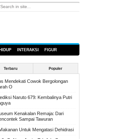
HIDUP
INTERAKSI
FIGUR
Terbaru
Populer
ps Mendekati Cowok Bergolongan
rah O
ediksi Naruto 679: Kembalinya Putri
aguya
seum Kenakalan Remaja: Dari
ncontek Sampai Tawuran
Makanan Untuk Mengatasi Dehidrasi