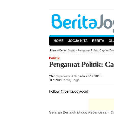
HOME
JOGJA KITA
BERITA
OL
Home
»
Berita
,
Jogja
» Pengamat Politik: Capres Bos
Politik
Pengamat Politik: Ca
Oleh
Swadesta A.W
pada 23/12/2013.
Di rubrik
Berita
,
Jogja
Follow @beritajogjacoid
Gelaran Bertajuk
Dialog Kebangsaan, D