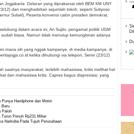
an Jogjakarta. Gelaran yang diprakarsai oleh BEM KM UNY
(23/12) dan menghadirkan sejumlah tokoh, seperti Sutiyoso
ernur Sulsel), Peserta konvensi calon presiden demokrat,
Si
lubung dalam acara ini, Ari Sujito, pengamat politik UGM
Di
 sudah biasa. Namun tidak menutup kemungkinan adanya
Du
ng ini mana sih yang nggak kampanye, di media kampanye, di
tajogja.co.id ketika dihubungi via telepon, Senin (23/12)
aatnya masyarakat, terlebih mahasiswa, kritis melihat hal
at dan mahasiswa kritis. Capres bagus diapresiasi, yang
 Punya Handphone dan Motor
e Baru
a Paloh
 Turun Penuh Rp231 Miliar
ya Narkoba Pada Tujuh Perusahaan