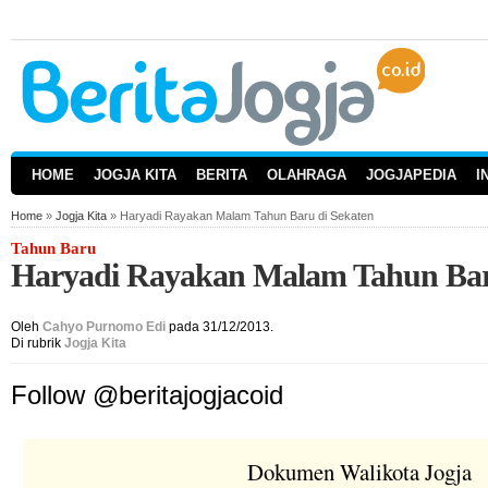
HOME
JOGJA KITA
BERITA
OLAHRAGA
JOGJAPEDIA
I
Home
»
Jogja Kita
» Haryadi Rayakan Malam Tahun Baru di Sekaten
Tahun Baru
Haryadi Rayakan Malam Tahun Bar
Oleh
Cahyo Purnomo Edi
pada 31/12/2013.
Di rubrik
Jogja Kita
Follow @beritajogjacoid
Dokumen Walikota Jogja