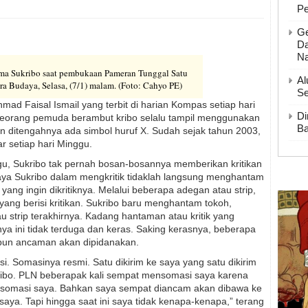
P
Ge
Da
Na
ama Sukribo saat pembukaan Pameran Tunggal Satu
Al
a Budaya, Selasa, (7/1) malam. (Foto: Cahyo PE)
Se
mad Faisal Ismail yang terbit di harian Kompas setiap hari
Di
seorang pemuda berambut kribo selalu tampil menggunakan
Ba
n ditengahnya ada simbol huruf X. Sudah sejak tahun 2003,
 setiap hari Minggu.
gu, Sukribo tak pernah bosan-bosannya memberikan kritikan
aya Sukribo dalam mengkritik tidaklah langsung menghantam
yang ingin dikritiknya. Melalui beberapa adegan atau strip,
yang berisi kritikan. Sukribo baru menghantam tokoh,
u strip terakhirnya. Kadang hantaman atau kritik yang
irnya ini tidak terduga dan keras. Saking kerasnya, beberapa
upun ancaman akan dipidanakan.
. Somasinya resmi. Satu dikirim ke saya yang satu dikirim
ribo. PLN beberapak kali sempat mensomasi saya karena
ensomasi saya. Bahkan saya sempat diancam akan dibawa ke
aya. Tapi hingga saat ini saya tidak kenapa-kenapa,” terang