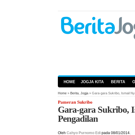
HOME
JOGJA KITA
BERITA
Home
»
Berita
,
Jogja
» Gara-gara Sukribo, Ismail Ny
Pameran Sukribo
Gara-gara Sukribo, 
Pengadilan
Oleh
Cahyo Purnomo Edi
pada 08/01/2014.