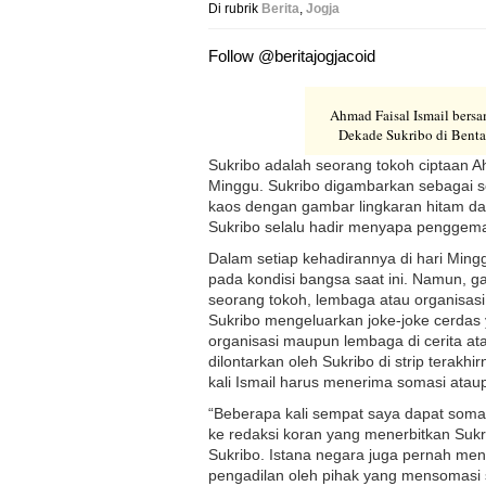
Di rubrik
Berita
,
Jogja
Follow @beritajogjacoid
Ahmad Faisal Ismail bers
Dekade Sukribo di Bentar
Sukribo adalah seorang tokoh ciptaan Ah
Minggu. Sukribo digambarkan sebagai 
kaos dengan gambar lingkaran hitam da
Sukribo selalu hadir menyapa penggemar
Dalam setiap kehadirannya di hari Ming
pada kondisi bangsa saat ini. Namun, g
seorang tokoh, lembaga atau organisasi 
Sukribo mengeluarkan joke-joke cerdas 
organisasi maupun lembaga di cerita ata
dilontarkan oleh Sukribo di strip terakh
kali Ismail harus menerima somasi ata
“Beberapa kali sempat saya dapat somasi
ke redaksi koran yang menerbitkan Suk
Sukribo. Istana negara juga pernah m
pengadilan oleh pihak yang mensomasi s