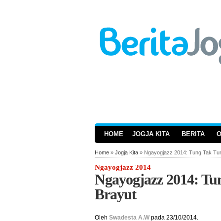
HOME
JOGJA KITA
BERITA
Home
»
Jogja Kita
» Ngayogjazz 2014: Tung Tak Tun
Ngayogjazz 2014
Ngayogjazz 2014: Tu
Brayut
Oleh
Swadesta A.W
pada 23/10/2014.