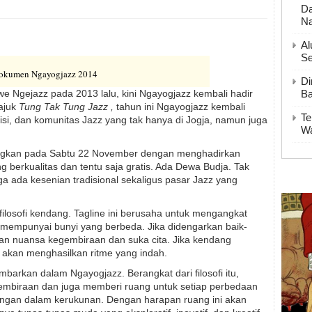
Da
Na
Al
Se
okumen Ngayogjazz 2014
Di
 Ngejazz pada 2013 lalu, kini Ngayogjazz kembali hadir
Ba
tajuk
Tung Tak Tung Jazz ,
tahun ini Ngayogjazz kembali
Te
i, dan komunitas Jazz yang tak hanya di Jogja, namun juga
Wa
ungkan pada Sabtu 22 November dengan menghadirkan
 berkualitas dan tentu saja gratis. Ada Dewa Budja. Tak
ga ada kesenian tradisional sekaligus pasar Jazz yang
i filosofi kendang. Tagline ini berusaha untuk mengangkat
mempunyai bunyi yang berbeda. Jika didengarkan baik-
gan nuansa kegembiraan dan suka cita. Jika kendang
akan menghasilkan ritme yang indah.
barkan dalam Ngayogjazz. Berangkat dari filosofi itu,
mbiraan dan juga memberi ruang untuk setiap perbedaan
ringan dalam kerukunan. Dengan harapan ruang ini akan