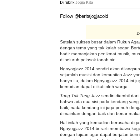
Di rubrik
Jogja Kita
Follow @beritajogjacoid
D
Setelah sukses besar dalam Rukun Agawe
dengan tema yang tak kalah segar. Ber
hadir memanjakan penikmat musik, musis
di seluruh pelosok tanah air.
Ngayogjazz 2014 sendiri akan dilangs
sejumlah musisi dan komunitas Jazz yang
hanya itu, dalam Ngayogjazz 2014 ini ju
kemudian dapat diikuti oleh warga.
Tung Tak Tung Jazz
sendiri diambil dar
bahwa ada dua sisi pada kendang yang 
baik, nada kendang ini juga penuh den
dimainkan dengan baik dan benar maka 
Hal inilah yang kemudian berusaha digam
Ngayogjazz 2014 berarti membawa kege
dengan tujuan agar dapat berjalan beri