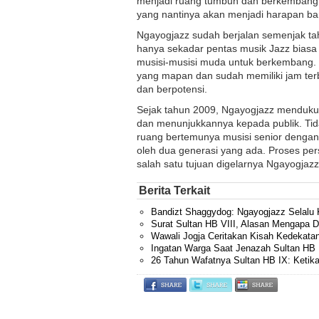
menjadi ruang tumbuh dan berkembangnya
yang nantinya akan menjadi harapan bar
Ngayogjazz sudah berjalan semenjak tah
hanya sekadar pentas musik Jazz bias
musisi-musisi muda untuk berkembang. 
yang mapan dan sudah memiliki jam terba
dan berpotensi.
Sejak tahun 2009, Ngayogjazz menduku
dan menunjukkannya kepada publik. Tida
ruang bertemunya musisi senior dengan
oleh dua generasi yang ada. Proses pers
salah satu tujuan digelarnya Ngayogjazz
Berita Terkait
Bandizt Shaggydog: Ngayogjazz Selalu 
Surat Sultan HB VIII, Alasan Mengapa 
Wawali Jogja Ceritakan Kisah Kedekata
Ingatan Warga Saat Jenazah Sultan HB 
26 Tahun Wafatnya Sultan HB IX: Ketik