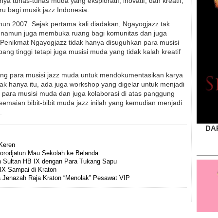
 tunas-tunas muda yang eksploratif, inovatif, dan kreatif,
u bagi musik jazz Indonesia.
un 2007. Sejak pertama kali diadakan, Ngayogjazz tak
a namun juga membuka ruang bagi komunitas dan juga
Penikmat Ngayogjazz tidak hanya disuguhkan para musisi
ng tinggi tetapi juga musisi muda yang tidak kalah kreatif
ng para musisi jazz muda untuk mendokumentasikan karya
k hanya itu, ada juga workshop yang digelar untuk menjadi
 para musisi muda dan juga kolaborasi di atas panggung
emaian bibit-bibit muda jazz inilah yang kemudian menjadi
.
DA
Keren
Dorodjatun Mau Sekolah ke Belanda
n Sultan HB IX dengan Para Tukang Sapu
IX Sampai di Kraton
a Jenazah Raja Kraton “Menolak” Pesawat VIP