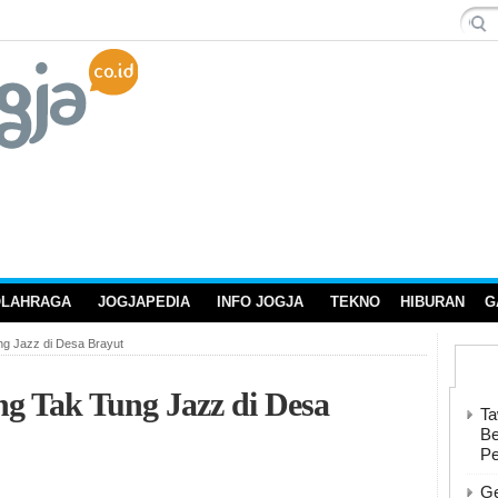
OLAHRAGA
JOGJAPEDIA
INFO JOGJA
TEKNO
HIBURAN
G
g Jazz di Desa Brayut
ng Tak Tung Jazz di Desa
Ta
Be
P
Ge