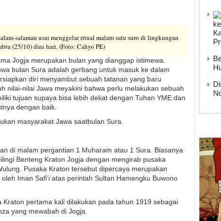
Ka
salam-salaman usai menggelar ritual malam satu suro di lingkungan
P
abtu (25/10) dini hari. (Foto: Cahyo PE)
Be
ama Jogja merupakan bulan yang dianggap istimewa.
H
wa bulan Sura adalah gerbang untuk masuk ke dalam
rsiapkan diri menyambut sebuah tatanan yang baru
Di
nilai-nilai Jawa meyakini bahwa perlu melakukan sebuah
No
emiliki tujuan supaya bisa lebih dekat dengan Tuhan YME dan
utnya dengan baik.
lakukan masyarakat Jawa saatbulan Sura.
kan di malam pergantian 1 Muharam atau 1 Sura. Biasanya
lingi Benteng Kraton Jogja dengan mengirab pusaka
ulung. Pusaka Kraton tersebut dipercaya merupakan
 oleh Iman Safi’i atas perintah Sultan Hamengku Buwono
Kraton pertama kali dilakukan pada tahun 1919 sebagai
enza yang mewabah di Jogja.