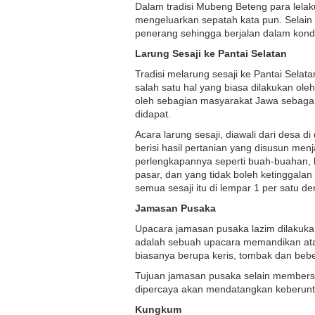
Dalam tradisi Mubeng Beteng para lela
mengeluarkan sepatah kata pun. Selain 
penerang sehingga berjalan dalam kondi
Larung Sesaji ke Pantai Selatan
Tradisi melarung sesaji ke Pantai Selat
salah satu hal yang biasa dilakukan ole
oleh sebagian masyarakat Jawa sebagai 
didapat.
Acara larung sesaji, diawali dari desa 
berisi hasil pertanian yang disusun men
perlengkapannya seperti buah-buahan, 
pasar, dan yang tidak boleh ketinggala
semua sesaji itu di lempar 1 per satu d
Jamasan Pusaka
Upacara jamasan pusaka lazim dilakuka
adalah sebuah upacara memandikan at
biasanya berupa keris, tombak dan bebe
Tujuan jamasan pusaka selain membersi
dipercaya akan mendatangkan keberuntu
Kungkum