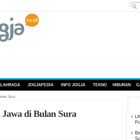
OLAHRAGA
JOGJAPEDIA
INFO JOGJA
TEKNO
HIBURAN
G
Bulan Sura
t Jawa di Bulan Sura
LK
Po
Be
So