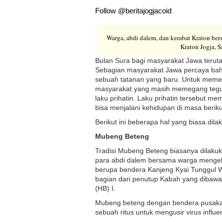
Follow @beritajogjacoid
Warga, abdi dalem, dan kerabat Kraton ber
Kraton Jogja, S
Bulan Sura bagi masyarakat Jawa terut
Sebagian masyarakat Jawa percaya bah
sebuah tatanan yang baru. Untuk meme
masyarakat yang masih memegang teguh 
laku prihatin. Laku prihatin tersebut m
bisa menjalani kehidupan di masa berik
Berikut ini beberapa hal yang biasa di
Mubeng Beteng
Tradisi Mubeng Beteng biasanya dilaku
para abdi dalem bersama warga mengeli
berupa bendera Kanjeng Kyai Tunggul W
bagian dari penutup Kabah yang dibawa
(HB) I.
Mubeng beteng dengan bendera pusaka 
sebuah ritus untuk mengusir virus influ