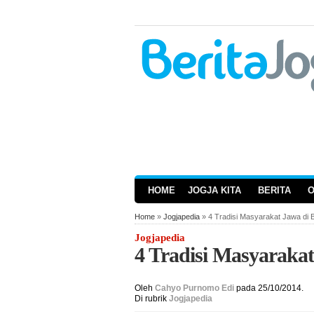
HOME
JOGJA KITA
BERITA
Home
»
Jogjapedia
» 4 Tradisi Masyarakat Jawa di 
Jogjapedia
4 Tradisi Masyaraka
Oleh
Cahyo Purnomo Edi
pada 25/10/2014.
Di rubrik
Jogjapedia