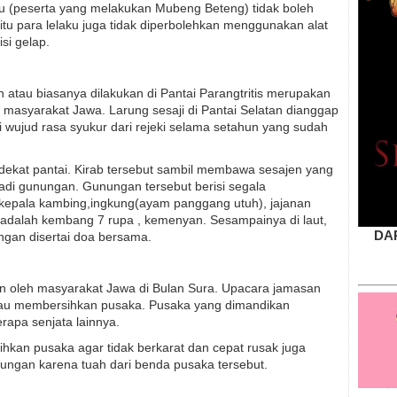
ku (peserta yang melakukan Mubeng Beteng) tidak boleh
itu para lelaku juga tidak diperbolehkan menggunakan alat
si gelap.
an atau biasanya dilakukan di Pantai Parangtritis merupakan
h masyarakat Jawa. Larung sesaji di Pantai Selatan dianggap
wujud rasa syukur dari rejeki selama setahun yang sudah
di dekat pantai. Kirab tersebut sambil membawa sesajen yang
jadi gunungan. Gunungan tersebut berisi segala
kepala kambing,ingkung(ayam panggang utuh), jajanan
n adalah kembang 7 rupa , kemenyan. Sesampainya di laut,
DA
engan disertai doa bersama.
n oleh masyarakat Jawa di Bulan Sura. Upacara jamasan
au membersihkan pusaka. Pusaka yang dimandikan
rapa senjata lainnya.
hkan pusaka agar tidak berkarat dan cepat rusak juga
ngan karena tuah dari benda pusaka tersebut.