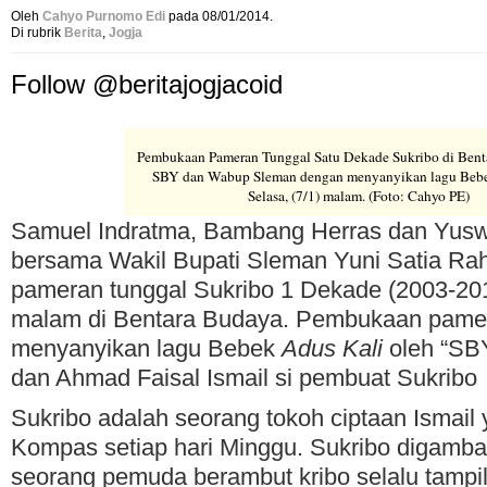
Oleh
Cahyo Purnomo Edi
pada 08/01/2014.
Di rubrik
Berita
,
Jogja
Follow @beritajogjacoid
Pembukaan Pameran Tunggal Satu Dekade Sukribo di Bent
SBY dan Wabup Sleman dengan menyanyikan lagu Bebe
Selasa, (7/1) malam. (Foto: Cahyo PE)
Samuel Indratma, Bambang Herras dan Yusw
bersama Wakil Bupati Sleman Yuni Satia R
pameran tunggal Sukribo 1 Dekade (2003-201
malam di Bentara Budaya. Pembukaan pamer
menyanyikan lagu Bebek
Adus Kali
oleh “SB
dan Ahmad Faisal Ismail si pembuat Sukribo
Sukribo adalah seorang tokoh ciptaan Ismail y
Kompas setiap hari Minggu. Sukribo digamba
seorang pemuda berambut kribo selalu tamp