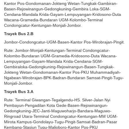
Kantor Pos-Gondomanan-Jokteng Wetan-Tungkak-Gambiran-
Basen-Rejowinangun-Gedongkuning-Gembira Loka-SGM-
Cendana-Mandala Krida-Gayam-Lempuyangan-Kridosono-Duta
Wacana-Gramedia-Bundaran UGM-Kolombo-Terminal
Condongcatur-Kentungan-Monjali-Jombor.
Trayek Bus 2.B
Jombor-Condongcatur-UGM-Basen-Kantor Pos-Wirobrajan-Pingit.
Rute: Jombor-Monjali-Kentungan-Terminal Condongcatur-
Kolombo-Bundaran UGM-Gramedia-Kridosono-Duta Wacana-
Lempuyangan-Gayam-Mandala Krida-Cendana-SGM-
Gembiraloka-Gedongkuning-Rejowinangun-Basen-Tungkak-
Jokteng Wetan-Gondomanan-Kantor Pos-PKU Muhammadiyah-
Ngabean-Wirobrajan-BPK-Badran-Bundaran Samsat-Pingit-Tugu-
Monjali-Jombor.
Trayek Bus 3.A
Rute: Terminal Giwangan-Tegalgendu-HS. Silver-Jalan Nyi
Pembayun-Pengadilan Kota Gede-Basen-Rejowinangun-
Gedongkuning-JEC-Janti-Maguwoharjo-Bandara-Maguwo-
Ringroad Utara-Terminal Condongcatur-Kentungan-MM UGM-
Mirota Kampus-Gondolayu-Tugu-Pingit-Samsat-Badran-Pasar
Kembang-Stasiun Tugu-Malioboro-Kantor Pos-PKU