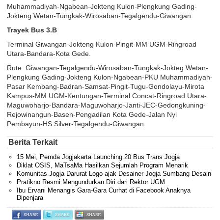
Muhammadiyah-Ngabean-Jokteng Kulon-Plengkung Gading-
Jokteng Wetan-Tungkak-Wirosaban-Tegalgendu-Giwangan.
Trayek Bus 3.B
Terminal Giwangan-Jokteng Kulon-Pingit-MM UGM-Ringroad
Utara-Bandara-Kota Gede.
Rute: Giwangan-Tegalgendu-Wirosaban-Tungkak-Jokteg Wetan-
Plengkung Gading-Jokteng Kulon-Ngabean-PKU Muhammadiyah-
Pasar Kembang-Badran-Samsat-Pingit-Tugu-Gondolayu-Mirota
Kampus-MM UGM-Kentungan-Terminal Concat-Ringroad Utara-
Maguwoharjo-Bandara-Maguwoharjo-Janti-JEC-Gedongkuning-
Rejowinangun-Basen-Pengadilan Kota Gede-Jalan Nyi
Pembayun-HS Silver-Tegalgendu-Giwangan.
Berita Terkait
15 Mei, Pemda Jogjakarta Launching 20 Bus Trans Jogja
Diklat OSIS, MaTsaMa Hasilkan Sejumlah Program Menarik
Komunitas Jogja Darurat Logo ajak Desainer Jogja Sumbang Desain
Pratikno Resmi Mengundurkan Diri dari Rektor UGM
Ibu Ervani Menangis Gara-Gara Curhat di Facebook Anaknya
Dipenjara