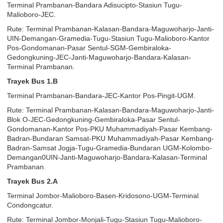
Terminal Prambanan-Bandara Adisucipto-Stasiun Tugu-
Malioboro-JEC.
Rute: Terminal Prambanan-Kalasan-Bandara-Maguwoharjo-Janti-
UIN-Demangan-Gramedia-Tugu-Stasiun Tugu-Malioboro-Kantor
Pos-Gondomanan-Pasar Sentul-SGM-Gembiraloka-
Gedongkuning-JEC-Janti-Maguwoharjo-Bandara-Kalasan-
Terminal Prambanan.
Trayek Bus 1.B
Terminal Prambanan-Bandara-JEC-Kantor Pos-Pingit-UGM.
Rute: Terminal Prambanan-Kalasan-Bandara-Maguwoharjo-Janti-
Blok O-JEC-Gedongkuning-Gembiraloka-Pasar Sentul-
Gondomanan-Kantor Pos-PKU Muhammadiyah-Pasar Kembang-
Badran-Bundaran Samsat-PKU Muhammadiyah-Pasar Kembang-
Badran-Samsat Jogja-Tugu-Gramedia-Bundaran UGM-Kolombo-
Demangan0UIN-Janti-Maguwoharjo-Bandara-Kalasan-Terminal
Prambanan.
Trayek Bus 2.A
Terminal Jombor-Malioboro-Basen-Kridosono-UGM-Terminal
Condongcatur.
Rute: Terminal Jombor-Monjali-Tugu-Stasiun Tugu-Malioboro-