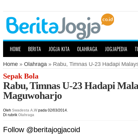
HOME
BERITA
JOGJA KITA
OLAHRAGA
JOGJAPEDIA
T
Home
»
Olahraga
» Rabu, Timnas U-23 Hadapi Malays
Sepak Bola
Rabu, Timnas U-23 Hadapi Malay
Maguwoharjo
Oleh
Swadesta A.W
pada 02/03/2014.
Di rubrik
Olahraga
Follow @beritajogjacoid