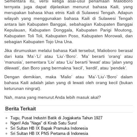
Sementara itu, versi ketiga asal-usul penamaan Malioboro
ternyata juga dapat dijelaskan menurut bahasa Kaili, yang
merupakan bahasa khas etnis Kaili di Sulawesi Tengah. Adapun
wilayah yang menggunakan bahasa Kaili di Sulawesi Tengah
antara lain Kabupaten Banggai, sebahagian Kabupaten Banggai
Kepulauan, Kabupaten Donggala, Kabupaten Parigi Moutong,
Kabupaten Toli Toli, Kabupaten Poso, Kabupaten Morowali, dan
sebagian Kabupaten Tojo Una Una.
Jika dirumuskan melalui bahasa Kaili tersebut, Malioboro berasal
dari kata ‘Ma’-‘Li’ atau ‘Liu’-‘Boro’. ‘Ma’ berarti ‘orang’ atau
‘manusia’, sementara ‘Lio’ atau ‘Liu’ berarti ‘lewat’ atau ‘jalan yang
dilewati’, dan Boro yang bermakna ‘kecil’, ‘kerdil’, atau ‘pendek’.
Dengan demikian, maka ‘Malio’ atau ‘Ma’-‘Liu’-‘Boro’ dalam
bahasa Kaili adalah jalan yang di lewati oleh orang kecil (bukan
keturunan ningrat).
Nah, mana yang menurut Anda lebih masuk akal?
Berita Terkait
Tugu, Pusat Industri Batik di Jogjakarta Tahun 1927
Ngeri! Ada "Naga" di Kirab Satu Suro!
Sri Sultan HB IX Bapak Pramuka Indonesia
Sri Sultan HB IX PNS Pertama di Indonesia