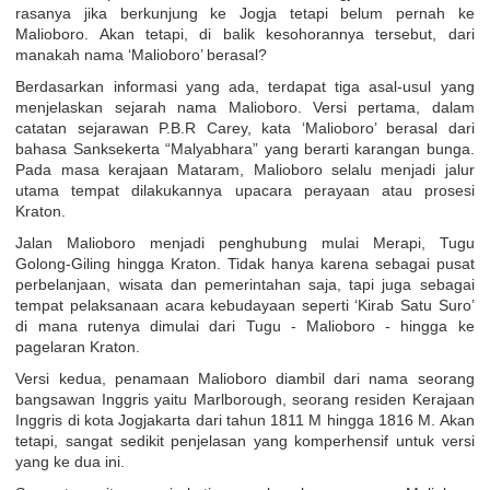
rasanya jika berkunjung ke Jogja tetapi belum pernah ke
Malioboro. Akan tetapi, di balik kesohorannya tersebut, dari
manakah nama ‘Malioboro’ berasal?
Berdasarkan informasi yang ada, terdapat tiga asal-usul yang
menjelaskan sejarah nama Malioboro. Versi pertama, dalam
catatan sejarawan P.B.R Carey, kata ‘Malioboro’ berasal dari
bahasa Sanksekerta “Malyabhara” yang berarti karangan bunga.
Pada masa kerajaan Mataram, Malioboro selalu menjadi jalur
utama tempat dilakukannya upacara perayaan atau prosesi
Kraton.
Jalan Malioboro menjadi penghubung mulai Merapi, Tugu
Golong-Giling hingga Kraton. Tidak hanya karena sebagai pusat
perbelanjaan, wisata dan pemerintahan saja, tapi juga sebagai
tempat pelaksanaan acara kebudayaan seperti ‘Kirab Satu Suro’
di mana rutenya dimulai dari Tugu - Malioboro - hingga ke
pagelaran Kraton.
Versi kedua, penamaan Malioboro diambil dari nama seorang
bangsawan Inggris yaitu Marlborough, seorang residen Kerajaan
Inggris di kota Jogjakarta dari tahun 1811 M hingga 1816 M. Akan
tetapi, sangat sedikit penjelasan yang komperhensif untuk versi
yang ke dua ini.