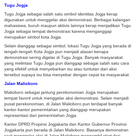
Tugu Jogja
Tugu Jogja sebagai salah satu simbol identitas Jogja kerap
digunakan untuk menggelar aksi demonstrasi. Berbagai kalangan
mahasiswa, buruh maupun aktivis lainnya kerap menjadikan Tugu
Jogja sebagai tempat demonstrasi karena menganggap
merupakan simbol kota Jogja.
Selain dianggap sebagai simbol, lokasi Tugu Jogja yang berada di
tengah-tengah Kota Jogja pun menjadi alasan kenapa
demonstrasi sering digelar di Tugu Jogja. Banyak masyarakat
yang melintasi Tugu Jogja pun dianggap sebagai salah satu cara
yang efektif untuk menyebarkan isu atau tuntutan dari aksi
tersebut supaya isu bisa menyebar dengan cepat ke masyarakat.
Jalan Malioboro
Malioboro sebagai jantung perekonomian Jogja merupakan
tempat favorit untuk menggelar aksi demonstrasi. Selain menjadi
pusat perekonomian, di Jalan Malioboro pun terdapat banyak
kantor-kantor pemerintahan yang dianggap merupakan
representasi dari pemerintahan Jogja.
Kantor DPRD Propinsi Jogjakarta dan Kantor Gubernur Provinsi
Jogjakarta pun berada di Jalan Malioboro. Biasanya demonstran
saat menggelar aksi di Jalan Malioboro mengambil start dari