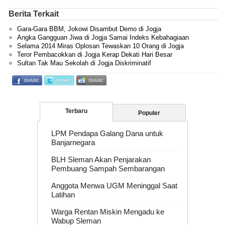
Berita Terkait
Gara-Gara BBM, Jokowi Disambut Demo di Jogja
Angka Gangguan Jiwa di Jogja Samai Indeks Kebahagiaan
Selama 2014 Miras Oplosan Tewaskan 10 Orang di Jogja
Teror Pembacokkan di Jogja Kerap Dekati Hari Besar
Sultan Tak Mau Sekolah di Jogja Diskriminatif
Terbaru
Populer
LPM Pendapa Galang Dana untuk
Banjarnegara
BLH Sleman Akan Penjarakan
Pembuang Sampah Sembarangan
Anggota Menwa UGM Meninggal Saat
Latihan
Warga Rentan Miskin Mengadu ke
Wabup Sleman