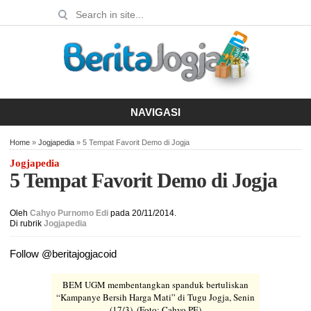
NAVIGASI
Home
»
Jogjapedia
» 5 Tempat Favorit Demo di Jogja
Jogjapedia
5 Tempat Favorit Demo di Jogja
Oleh
Cahyo Purnomo Edi
pada 20/11/2014.
Di rubrik
Jogjapedia
Follow @beritajogjacoid
BEM UGM membentangkan spanduk bertuliskan
“Kampanye Bersih Harga Mati” di Tugu Jogja, Senin
(17/3). (Foto: Cahyo PE)