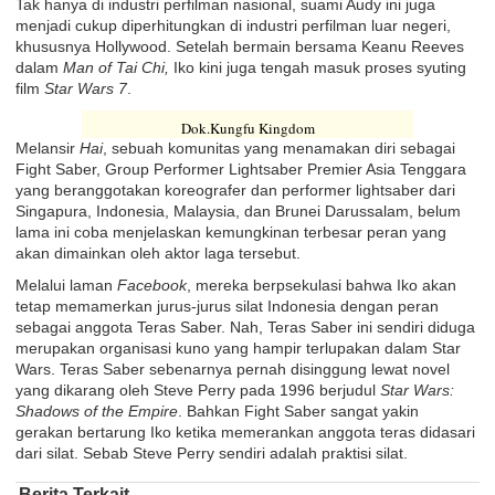
Tak hanya di industri perfilman nasional, suami Audy ini juga
menjadi cukup diperhitungkan di industri perfilman luar negeri,
khususnya Hollywood. Setelah bermain bersama Keanu Reeves
dalam
Man of Tai Chi,
Iko kini juga tengah masuk proses syuting
film
Star Wars 7
.
Dok.Kungfu Kingdom
Melansir
Hai
, sebuah komunitas yang menamakan diri sebagai
Fight Saber, Group Performer Lightsaber Premier Asia Tenggara
yang beranggotakan koreografer dan performer lightsaber dari
Singapura, Indonesia, Malaysia, dan Brunei Darussalam, belum
lama ini coba menjelaskan kemungkinan terbesar peran yang
akan dimainkan oleh aktor laga tersebut.
Melalui laman
Facebook
, mereka berpsekulasi bahwa Iko akan
tetap memamerkan jurus-jurus silat Indonesia dengan peran
sebagai anggota Teras Saber. Nah, Teras Saber ini sendiri diduga
merupakan organisasi kuno yang hampir terlupakan dalam Star
Wars. Teras Saber sebenarnya pernah disinggung lewat novel
yang dikarang oleh Steve Perry pada 1996 berjudul
Star Wars:
Shadows of the Empire
. Bahkan Fight Saber sangat yakin
gerakan bertarung Iko ketika memerankan anggota teras didasari
dari silat. Sebab Steve Perry sendiri adalah praktisi silat.
Berita Terkait