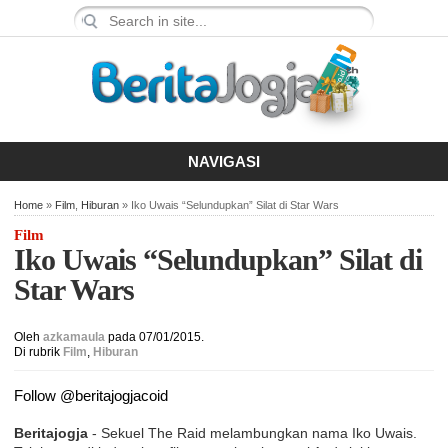
NAVIGASI
Home
»
Film
,
Hiburan
» Iko Uwais “Selundupkan” Silat di Star Wars
Film
Iko Uwais “Selundupkan” Silat di
Star Wars
Oleh
azkamaula
pada 07/01/2015.
Di rubrik
Film
,
Hiburan
Follow @beritajogjacoid
Beritajogja
- Sekuel The Raid melambungkan nama Iko Uwais.