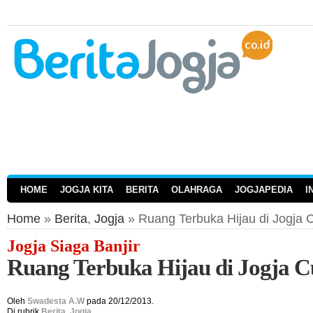
HOME
JOGJA KITA
BERITA
OLAHRAGA
JOGJAPEDIA
I
Home
»
Berita
,
Jogja
» Ruang Terbuka Hijau di Jogja
Jogja Siaga Banjir
Ruang Terbuka Hijau di Jogja 
Oleh
Swadesta A.W
pada 20/12/2013.
Di rubrik
Berita
,
Jogja