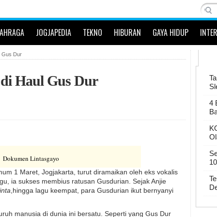
LAHRAGA
JOGJAPEDIA
TEKNO
HIBURAN
GAYA HIDUP
INTE
l Gus Dur
 di Haul Gus Dur
Ta
Sl
4 
Ba
KO
Ol
Se
Dokumen Lintasgayo
10
 1 Maret, Jogjakarta, turut diramaikan oleh eks vokalis
Te
u, ia sukses membius ratusan Gusdurian. Sejak Anjie
De
inta
,hingga lagu keempat, para Gusdurian ikut bernyanyi
uh manusia di dunia ini bersatu. Seperti yang Gus Dur