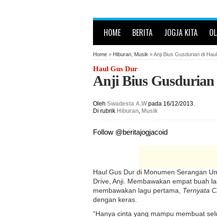
HOME
BERITA
JOGJA KITA
O
Home
»
Hiburan
,
Musik
» Anji Bius Gusdurian di Hau
Haul Gus Dur
Anji Bius Gusdurian
Oleh
Swadesta A.W
pada 16/12/2013.
Di rubrik
Hiburan
,
Musik
Follow @beritajogjacoid
Haul Gus Dur di Monumen Serangan Umum
Drive, Anji. Membawakan empat buah lag
membawakan lagu pertama,
Ternyata C
dengan keras.
“Hanya cinta yang mampu membuat selur