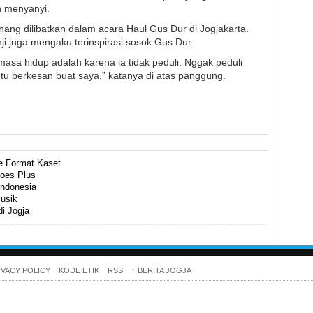
h menyanyi.
enang dilibatkan dalam acara Haul Gus Dur di Jogjakarta.
nji juga mengaku terinspirasi sosok Gus Dur.
masa hidup adalah karena ia tidak peduli. Nggak peduli
Itu berkesan buat saya,” katanya di atas panggung.
le Format Kaset
oes Plus
Indonesia
Musik
i Jogja
IVACY POLICY
KODE ETIK
RSS
↑
BERITA JOGJA