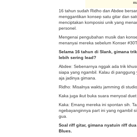
ma
16 tahun sudah Ridho dan Abdee bersama
menggantikan konsep satu gitar dan sat
menciptakan komposisi unik yang menan
personel.
Mengenai pengubahan musik dan konsep 
menanyai mereka sebelum Konser #30Ta
Selama 16 tahun di Slank, gimana tri
lebih sering lead?
Abdee: Sebenarnya nggak ada trik khusu
siapa yang ngambil. Kalau di panggung ya
aja jadinya gimana.
Ridho: Misalnya waktu jamming di studio 
Kaka juga ikut buka suara menyoal duet gi
Kaka: Emang mereka ini spontan sih. Ta
ngebayanginnya part ini yang ngambil 
gua.
Soal riff gitar, gimana nyatuin riff d
Blues.