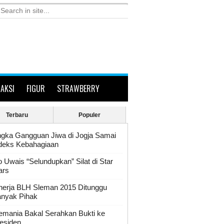
RAKSI
FIGUR
STRAWBERRY
Terbaru
Populer
gka Gangguan Jiwa di Jogja Samai
deks Kebahagiaan
o Uwais “Selundupkan” Silat di Star
ars
nerja BLH Sleman 2015 Ditunggu
nyak Pihak
emania Bakal Serahkan Bukti ke
esiden