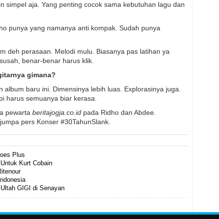
in simpel aja. Yang penting cocok sama kebutuhan lagu dan
idho punya yang namanya anti kompak. Sudah punya
m deh perasaan. Melodi mulu. Biasanya pas latihan ya
susah, benar-benar harus klik.
 gitarnya gimana?
n album baru ini. Dimensinya lebih luas. Explorasinya juga.
api harus semuanya biar kerasa.
ra pewarta
beritajogja.co.id
pada Ridho dan Abdee.
 jumpa pers Konser #30TahunSlank.
oes Plus
 Untuk Kurt Cobain
itenour
Indonesia
Ultah GIGI di Senayan