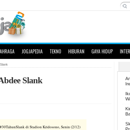
LAHRAGA
JOGJAPEDIA
TEKNO
HIBURAN
GAYA HIDUP
INTE
 Slank
Abdee Slank
An
In
Ik
W
Ki
Ba
Sl
#30TahunSlank di Stadion Kridosono, Senin (2/12)
Pr