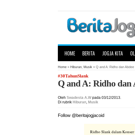
HOME
BERITA
JOGJA KITA
O
Home
»
Hiburan
,
Musik
» Q and A: Ridho dan Abdee
#30TahunSlank
Q and A: Ridho dan 
Oleh
Swadesta A.W
pada 03/12/2013.
Di rubrik
Hiburan
,
Musik
Follow @beritajogjacoid
Ridho Slank dalam Konser 