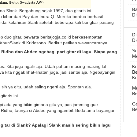
lam. (Foto: Swadesta AW)
Ba
 Slank. Bergabung sejak 1997, duo gitaris ini
Di
u kibor dari Pay dan Indra Q. Mereka berdua berhasil
dai kelahiran Slank setelah beberapa kali bongkar pasang
Di
duo gitar, pewarta beritajogja.co.id berkesempatan
Di
hunSlank di Kridosono. Berikut petikan wawancaranya.
S
k Ridho dan Abdee ngebagi part gitar di lagu. Siapa yang
Mo
s. Kita juga ngalir aja. Udah paham masing-masing lah
Ke
Be
 kita nggak lihat-lihatan juga, jadi santai aja. Ngebayangin
Ke
sih ya gitu, udah saling ngerti aja. Spontan aja.
Ma
Be
taris ini.
Ge
pi ada yang bikin gimana gitu ya, pas jamming gue
Be
si Ridho, taunya si Abdee yang ngambil. Beda ama bayangan
ua gitar di Slank? Apalagi Slank masih sering bikin lagu